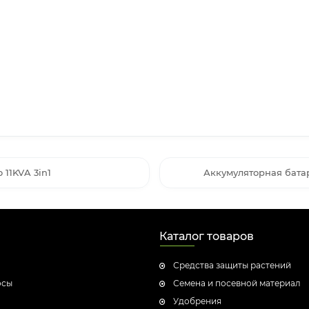
11KVA 3in1
Аккумуляторная батар
Каталог товаров
Средства защиты растений
осы
Семена и посевной материал
Удобрения