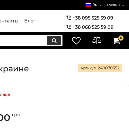
Ru
Гривны
+38 095 525 59 09
онтакты
Блог
+38 068 525 59 09
+38 073 525 59 09
0
Украине
240070552
Артикул:
кладе
00
грн