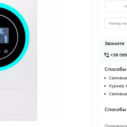
Н
Номер те
Звоните
+38 095
Способы
Самовыв
Курьер 
Самовыв
Способы
Поделиться