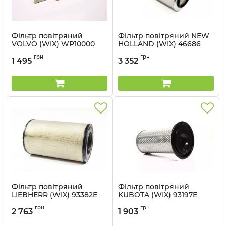
Фільтр повітряний
Фільтр повітряний NEW
VOLVO (WIX) WP10000
HOLLAND (WIX) 46686
Артикул:
WP10000 WIX
Артикул:
46686 WIX
грн
грн
1 495
3 352
Фільтр повітряний
Фільтр повітряний
LIEBHERR (WIX) 93382E
KUBOTA (WIX) 93197E
Артикул:
93382E WIX
Артикул:
93197E WIX
грн
грн
2 763
1 903