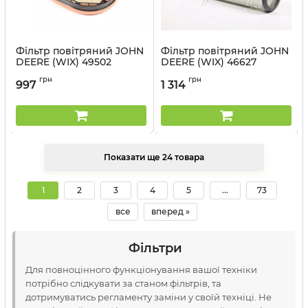
Фільтр повітряний JOHN
Фільтр повітряний JOHN
DEERE (WIX) 49502
DEERE (WIX) 46627
Артикул:
49502 WIX
Артикул:
46627 WIX
грн
грн
997
1 314
Показати ще 24 товара
1
2
3
4
5
...
73
все
вперед »
Фільтри
Для повноцінного функціонування вашої техніки
потрібно слідкувати за станом фільтрів, та
дотримуватись регламенту заміни у своїй техніці. Не