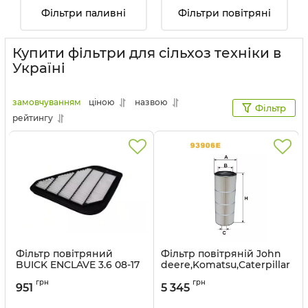
Фільтри паливні
Фільтри повітряні
Купити фільтри для сільхоз техніки в
Україні
замовчуванням
ціною
назвою
Фільтр
рейтингу
Фільтр повітряний
Фільтр повітряній John
BUICK ENCLAVE 3.6 08-17
deere,Komatsu,Caterpillar
USA (WIX) 49634
(WIX) 93906E
грн
грн
951
5 345
Артикул:
49634 WIX
Артикул:
93906E WIX