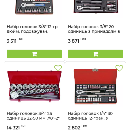
Набір головок 3/8" 12-гр
Набір головок 3/8" 20
дюйм, подовжувач,
одиниць з принаддям в
трищітка, кардан в
металевому кейсі
грн
грн
металевому кейсі
3 511
3 871
Артикул:
3020SR
Артикул:
3024SR
Набір головок 3/4" 25
Набір головок 1/4" 30
одиниць 22-50 мм 7/8"-2"
одиниць 12-гран. з
( 6-гранн, 12-гранн.) з
трищіткою, карданом,
грн
грн
принаддям в
воротком, подовжувачем
14 321
2 802