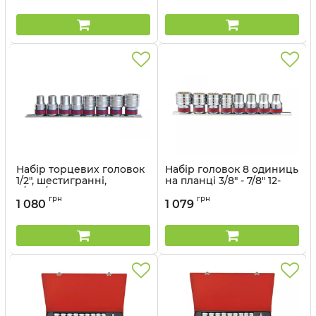
Артикул:
6023SR
Артикул:
5092CR
Набір торцевих головок
Набір головок 8 одиниць
1/2", шестигранні,
на планці 3/8" - 7/8" 12-
3/8"-7/8", 8 одиниць на
гранн. дюйм (уп.1)
грн
грн
планці
1 080
1 079
Артикул:
4010SR
Артикул:
4510SR