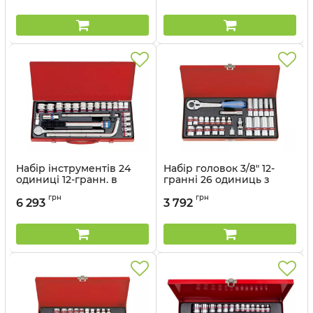
Артикул:
4042CR
Артикул:
4524SR
Набір інструментів 24
Набір головок 3/8" 12-
одиниці 12-гранн. в
гранні 26 одиниць з
металевому кейсі
принаддям в
грн
грн
металевому кейсі
6 293
3 792
Артикул:
4024SR
Артикул:
3027SR