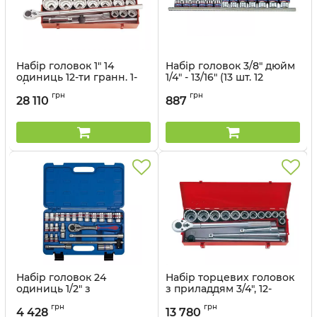
Набір головок 1" 14
Набір головок 3/8" дюйм
одиниць 12-ти гранн. 1-
1/4" - 13/16" (13 шт. 12
7/16", трищітка,
гранн.) на планці
грн
грн
подовжувач в
28 110
887
Артикул:
3013SR
металевому кейсі
Артикул:
8015SR
Набір головок 24
Набір торцевих головок
одиниць 1/2" з
з приладдям 3/4", 12-
принаддям в
гранні, 7/8"- 2", 16
грн
грн
пластиковому кейсі
одиниць в металевому
4 428
13 780