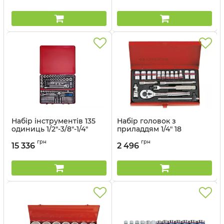
металевому кейсі
в металевому кейсі
Артикул:
6325CR01
Артикул:
2030CR
Набір інструментів 135
Набір головок з
одиниць 1/2"-3/8"-1/4"
приладдям 1/4" 18
(уп.1) в металевому кейсі
одиниць12-гранні
грн
грн
дюймові в металевому
15 336
2 496
Артикул:
9033CR
кейсі
Артикул:
2019SR