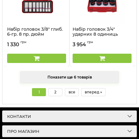
Набір головок 3/8" глиб.
Набір головок 3/4"
6-гр. 8 пр. дюйм
ударних 8 одиниць
KINGTONY 3508SR
Артикул:
6408SP10
грн
грн
1 330
3 954
Артикул:
3508SR
Показати ще 6 товарів
1
2
все
вперед »
КОНТАКТИ
ПРО МАГАЗИН