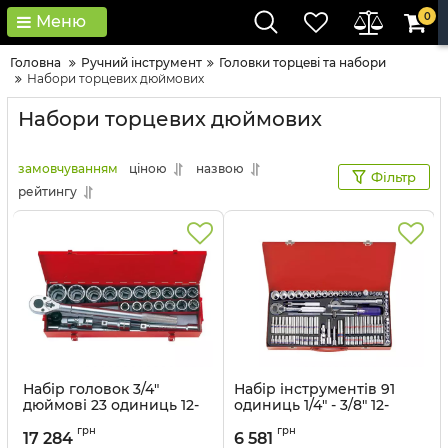
0
Меню
Головна
Ручний інструмент
Головки тopцeві тa нaбopи
Набори торцевих дюймових
Набори торцевих дюймових
замовчуванням
ціною
назвою
Фільтр
рейтингу
Набір головок 3/4"
Набір інструментів 91
дюймові 23 одиниць 12-
одиниць 1/4" - 3/8" 12-
гранн. з принаддям в
гранн. в металевому
грн
грн
металевому кейсі
кейсі
17 284
6 581