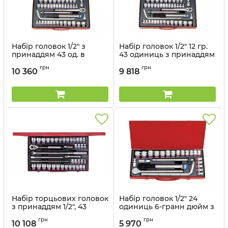
Набір головок 1/2" з
Набір головок 1/2" 12 гр.
принаддям 43 од. в
43 одиниць з принаддям
металевому кейсі
в металевому кейсі
грн
грн
10 360
9 818
Артикул:
4544CR
Артикул:
4044CR
Набір торцьових головок
Набір головок 1/2" 24
з принаддям 1/2", 43
одиниць 6-гранн дюйм з
предмета в металевому
принаддям в
грн
грн
кейсі
металевому кейсі
10 108
5 970