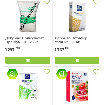
Добриво Полісульфат
Добриво Нітрабор
Преміум ICL - 25 кг
YaraLiva - 25 кг
Артикул:
32015012
Артикул:
310312
грн
грн
1 297
1 767