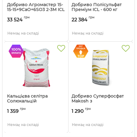
Добриво Агромастер 15-
Добриво Полісульфат
15-15+9CaO+6SO3 2-3М ICL
Преміум ICL - 600 кг
- 600 кг
грн
грн
33 524
22 384
Немає на складі
Немає на складі
Кальцієва селітра
Добриво Суперфосфат
Солюкальцій
Makosh з
Heliopotasse - 25 кг
мікроелементами (B, Zn)
грн
грн
Luvena - 50 кг
1 359
1 290
Артикул:
3202380
Немає на складі
Немає на складі