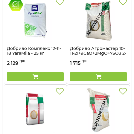
Добриво Комплекс 12-11-
Добриво Агромастер 10-
18 YaraMila - 25 кг
11-21+9CaO+2MgO+7SO3 2-
3 м ICL - 25 кг
Артикул:
3203141
грн
грн
2 129
1 715