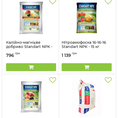
Калійно-магнієве
Нітроамофоска 16-16-16
добриво Standart NPK -
Standart NPK - 15 кг
15 кг
грн
грн
796
1 139