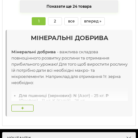
Показати ще 24 товара
1
2
все
вперед »
МІНЕРАЛЬНІ ДОБРИВА
Мінеральні добрива
- важлива складова
повноцінного розвитку рослини та отримання
прибильного урожаю! Для того щоб виростити рослину
їй потрібно дати всі необхідні макро- та
мікроелементи. Наприклад для отримання 1т. зерна
необхідно:
Для пшениці (зернових):
N
(Азот) - 25 кг.
P
(Фосфор) - 11 кг.
K
(Калій) - 26 кг.
+
Для сої (бобових):
N
(Азот) - 71 кг.
P
(Фосфор) - 16
кг.
K
(Калій) - 18 кг.
Для соняшника:
N
(Азот) - 60 кг.
P
(Фосфор) - 26 кг.
K
(Калій) - 186 кг.