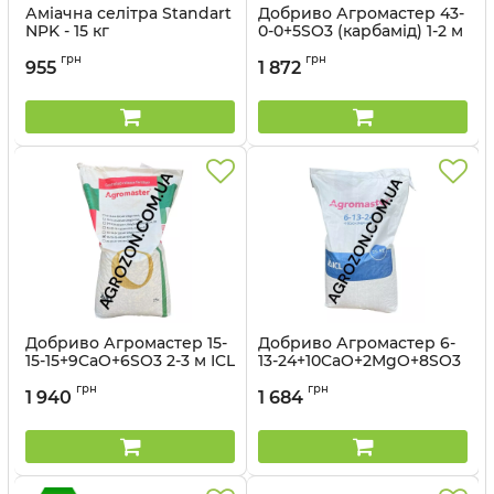
Аміачна селітра Standart
Добриво Агромастер 43-
NPK - 15 кг
0-0+5SO3 (карбамід) 1-2 м
ICL - 20 кг
грн
грн
955
1 872
Добриво Агромастер 15-
Добриво Агромастер 6-
15-15+9CaO+6SO3 2-3 м ICL
13-24+10CaO+2MgO+8SO3
- 25 кг
2-3М ICL - 25 кг
грн
грн
1 940
1 684