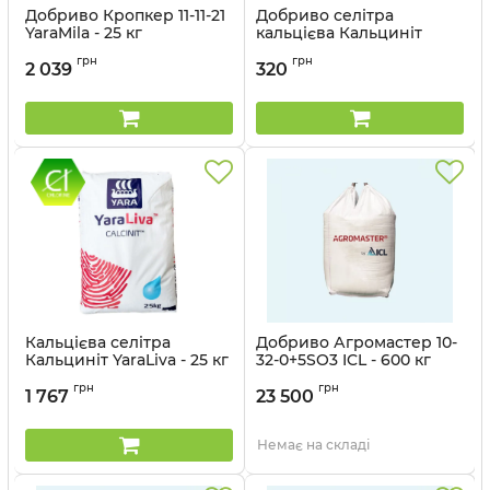
Добриво Кропкер 11-11-21
Добриво селітра
YaraMila - 25 кг
кальцієва Кальциніт
ТCALCINIT YARA TERA - 0,9
Артикул:
3203130
грн
грн
кг
2 039
320
Кальцієва селітра
Добриво Агромастер 10-
Кальциніт YaraLiva - 25 кг
32-0+5SO3 ICL - 600 кг
Артикул:
320317
грн
грн
1 767
23 500
Немає на складі