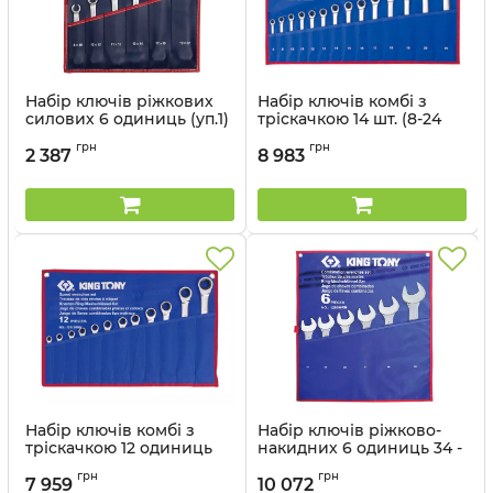
Набір ключів ріжкових
Набір ключів комбі з
силових 6 одиниць (уп.1)
тріскачкою 14 шт. (8-24
в чохолі із терилену
мм) в чохолі із терилену
грн
грн
2 387
8 983
Артикул:
1306MR
Артикул:
12114MRN
Набір ключів комбі з
Набір ключів ріжково-
тріскачкою 12 одиниць
накидних 6 одиниць 34 -
(8-24мм) в чохолі із
50 мм в чохолі із
грн
грн
терилену
терилену KING TONY
7 959
10 072