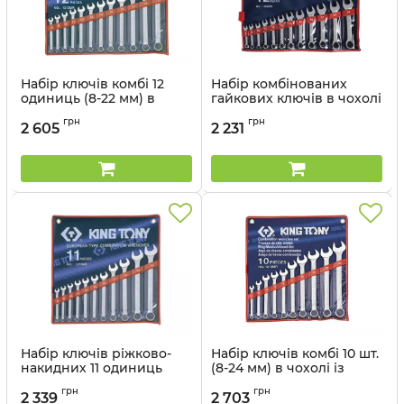
Набір ключів комбі 12
Набір комбінованих
одиниць (8-22 мм) в
гайкових ключів в чохолі
чохолі із терилену
із терилену
грн
грн
2 605
2 231
Артикул:
1212MR
Артикул:
1282MR
Набір ключів ріжково-
Набір ключів комбі 10 шт.
накидних 11 одиниць
(8-24 мм) в чохолі із
(уп.1) в чохолі із
терилену
грн
грн
терилену
2 339
2 703
Артикул:
1210MR