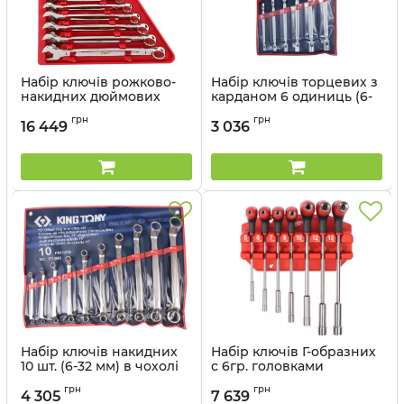
Набір ключів рожково-
Набір ключів торцевих з
накидних дюймових
карданом 6 одиниць (6-
хромованих MAX BITE
19 мм) в чохолі із
грн
грн
MILWAUKEE з
терилену
16 449
3 036
храповиком, (1/4'', 3/32'',
Артикул:
1A06MR
5/16'', 11/32'', 3/8", 7/16''
Артикул:
4932464996
Набір ключів накидних
Набір ключів Г-образних
10 шт. (6-32 мм) в чохолі
с 6гр. головками
із терилену
MILWAUKEE з
грн
грн
комфортною ручкою,
4 305
7 639
Артикул:
1710MR