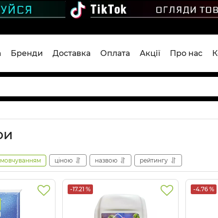
а
Бренди
Доставка
Оплата
Акції
Про нас
К
ри
амовчуванням
ціною
назвою
рейтингу
-17.21 %
-4.76 %