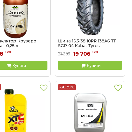
мулятор Крузеро
Шина 15,5-38 10PR 138A6 TT
a - 0,25 л
SGP-04 Kabat Tyres
3203078-025
Артикул:
KOSG38155101T
грн
грн
18
19 706
21 359
Купити
Купити
-30.39 %