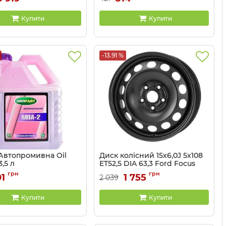
Купити
Купити
-13.91 %
Автопромивна Oil
Диск колісний 15х6,0J 5х108
3,5 л
ET52,5 DIA 63,3 Ford Focus
(чорний) ТЗСК
2603
грн
грн
1
1 755
2 039
Артикул:
223.3101015.06
Купити
Купити