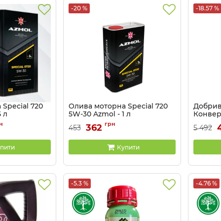
-20 %
-18.57 %
Special 720
Олива моторна Special 720
Добрив
 л
5W-30 Azmol - 1 л
Конверд
Артикул:
810411147
Артикул:
н
грн
362
453
5 492
пити
Купити
-5.3 %
-4.76 %