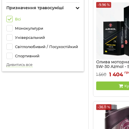
-9.96 %
Призначення травосуміші
Всі
Монокультури
Універсальний
Світлолюбивий / Посухостійкий
Спортивний
Олива моторна 
Дивитись все
5W-30 Azmol - 5
Артикул:
810411148
гр
1 404
1 560
Ку
-36.11 %