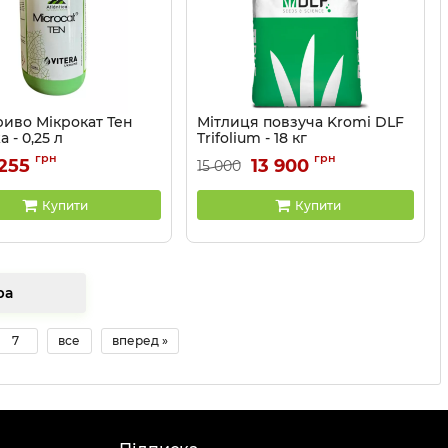
риво Мікрокат Тен
Мітлиця повзуча Kromi DLF
a - 0,25 л
Trifolium - 18 кг
320307-025
Артикул:
2109055
грн
грн
 255
13 900
15 000
Купити
Купити
товара
7
все
вперед »