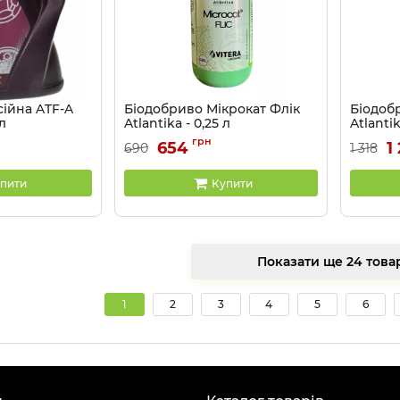
сійна ATF-A
Біодобриво Мікрокат Флік
Біодоб
л
Atlantika - 0,25 л
Atlantik
Артикул:
320308-025
Артикул:
грн
654
1
690
1 318
пити
Купити
Показати ще 24 
1
2
3
4
5
6