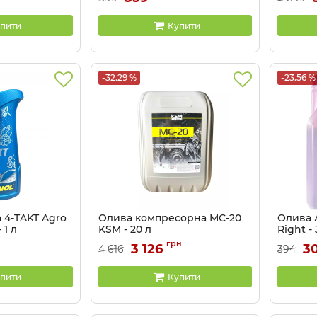
пити
Купити
-32.29 %
-23.56 %
 4-TAKT Agro
Олива компресорна МС-20
Олива 
 1 л
KSM - 20 л
Right - 
Артикул:
81041215
Артикул:
грн
3 126
30
4 616
394
пити
Купити