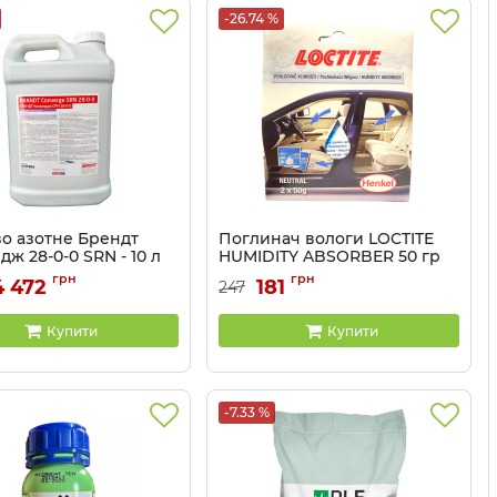
-26.74 %
о азотне Брендт
Поглинач вологи LOCTITE
ж 28-0-0 SRN - 10 л
HUMIDITY ABSORBER 50 гр
(ком-кт 2 шт)
3203064
грн
грн
4 472
181
247
Артикул:
1725908
Купити
Купити
-7.33 %