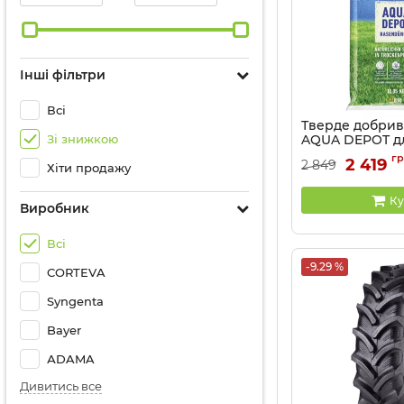
Інші фільтри
Всі
Тверде добри
Зі знижкою
AQUA DEPOT дл
10,05 кг
г
2 419
2 849
Хіти продажу
Артикул:
4308
Ку
Виробник
Всі
-9.29 %
CORTEVA
Syngenta
Bayer
АDAMA
Дивитись все