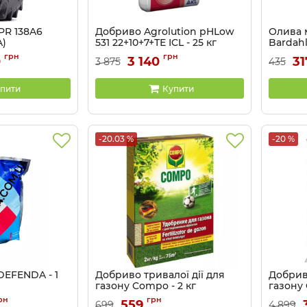
0PR 138A6
Добриво Agrolution pHLow
Олива 
A)
531 22+10+7+ТЕ ICL - 25 кг
Bardahl 
OZK
Артикул:
3201515
Артикул:
грн
грн
0
3 140
31
3 875
435
пити
Купити
-20.03 %
-20 %
DEFENDA - 1
Добриво тривалої дії для
Добриво
газону Compo - 2 кг
газону 
Артикул:
5283
Артикул:
рн
грн
559
699
4 899