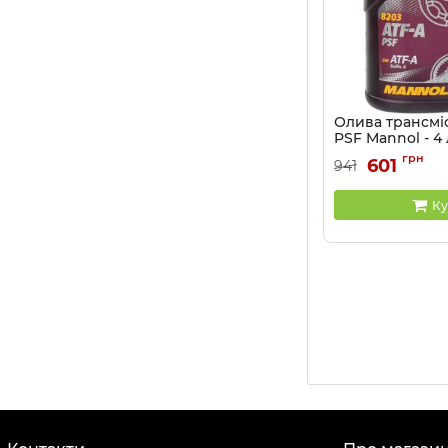
Олива трансмі
PSF Mannol - 4 
Артикул:
MN8203-4
грн
601
941
Ку