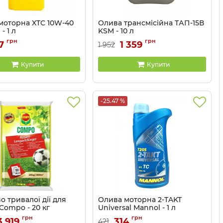
моторна XTC 10W-40
Олива трансмісійна ТАП-15В
- 1 л
KSM - 10 л
BAR-36241
Артикул:
81041236
грн
грн
7
1 359
1 952
Купити
Купити
-25.47 %
 тривалої дії для
Олива моторна 2-TAKT
Compo - 20 кг
Universal Mannol - 1 л
5284
Артикул:
MN7205-1
грн
грн
3 919
314
421