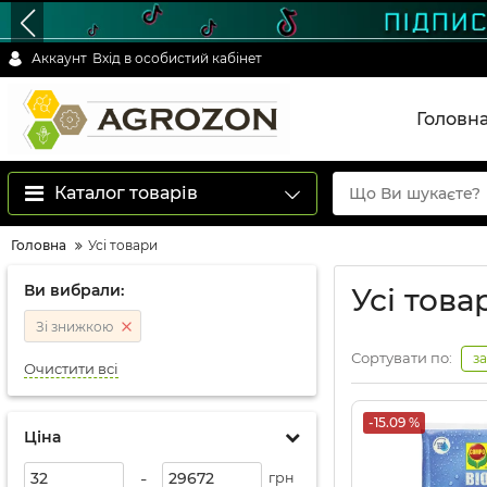
Аккаунт
Вхід в особистий кабінет
Головн
Каталог товарів
Головна
Усі товари
Ви вибрали:
Усі това
Зі знижкою
Сортувати по:
з
Очистити всі
-15.09 %
Ціна
-
грн