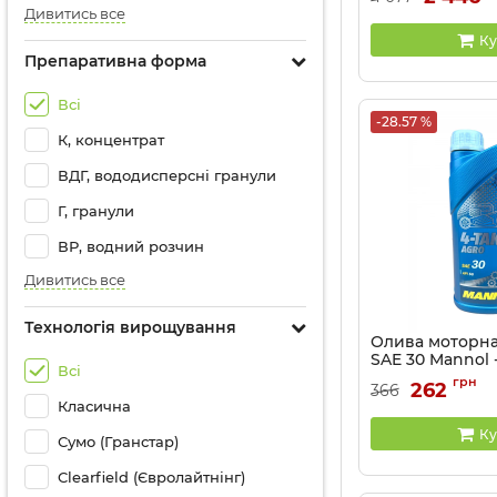
Дивитись все
Ку
Препаративна форма
Всі
-28.57 %
К, концентрат
ВДГ, вододисперсні гранули
Г, гранули
ВР, водний розчин
Дивитись все
Технологія вирощування
Олива моторна
SAE 30 Mannol -
Всі
Артикул:
MN7203-1
грн
262
366
Класична
Ку
Сумо (Гранстар)
Clearfield (Євролайтнінг)