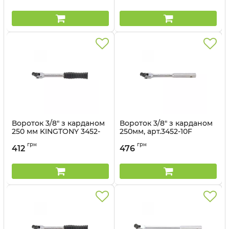
Вороток 3/8" з карданом
Вороток 3/8" з карданом
250 мм KINGTONY 3452-
250мм, арт.3452-10F
10G
Артикул:
3452-10F
грн
грн
412
476
Артикул:
3452-10G