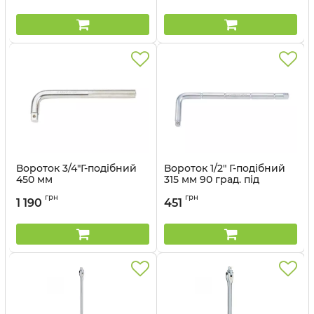
Вороток 3/4"Г-подібний
Вороток 1/2" Г-подібний
450 мм
315 мм 90 град. під
подовжувач (уп.40)
Артикул:
6581-18
грн
грн
1 190
451
Артикул:
4584-12R