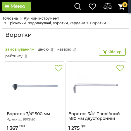
0
Меню
Головна
Ручний інструмент
Тріскачки, подовжувачі, воротки, кардани
Воротки
Воротки
замовчуванням
ціною
назвою
Фільтр
рейтингу
Вороток 3/4" 500 мм
Вороток 3/4" Г-подібний
480 мм двусторонній
Артикул:
6572-20
Артикул:
6585-19
грн
грн
1 367
1 275