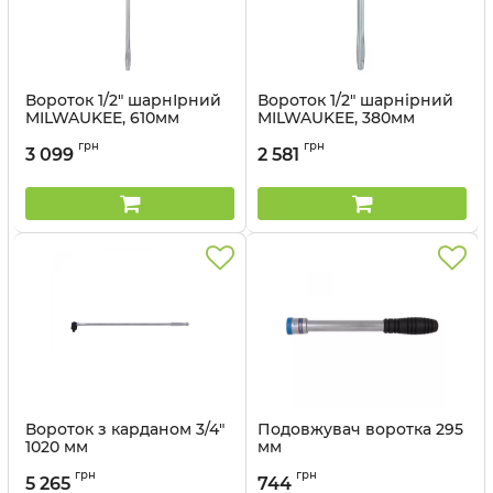
Вороток 1/2" шарнІрний
Вороток 1/2" шарнірний
MILWAUKEE, 610мм
MILWAUKEE, 380мм
Артикул:
4932471867
Артикул:
4932471866
грн
грн
3 099
2 581
Вороток з карданом 3/4"
Подовжувач воротка 295
1020 мм
мм
Артикул:
6462-40P
Артикул:
4121-11GR
грн
грн
5 265
744