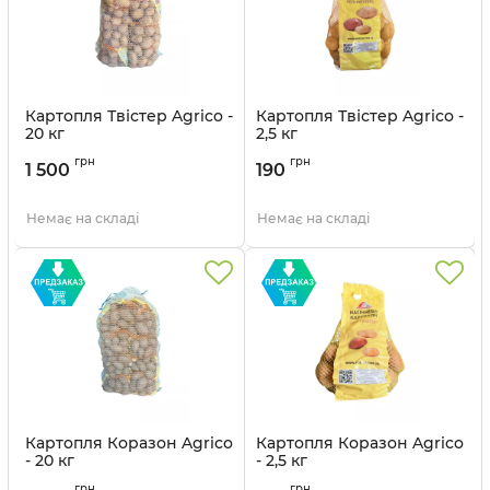
Картопля Твістер Agrico -
Картопля Твістер Agrico -
20 кг
2,5 кг
грн
грн
1 500
190
Немає на складі
Немає на складі
Картопля Коразон Agrico
Картопля Коразон Agrico
- 20 кг
- 2,5 кг
Артикул:
211042719
Артикул:
211042720
грн
грн