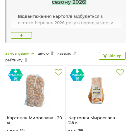
сезону 2026!
Відвантаження картоплі
відбудеться з
лютого-березня 2026 року в порядку черги.
(залежно від погодніх умов терміни поставки
+
можуть змінюватись)
Бронювання відбувається:
замовчуванням
ціною
назвою
Фільтр
рейтингу
100% оплата
- бронюється ціна та об'єм.
20% оплата
- бронюється об'єм,
залишок суми - накладений платіж. Ціни
можуть бути перераховані на момент
відправки.
Доставка:
Картопля Мирослава - 20
Картопля Мирослава -
кг
2,5 кг
Новою поштою.
Згідно тарифів Нової
пошти
грн
грн