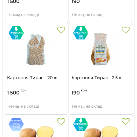
1 500
190
Самовивіз.
зі складу м. Миронівка
Немає на складі
Немає на складі
Не втрачайте шанс забезпечити себе якісним
насіннєвим матеріалом з перших рук -
кількість обмежена, а попит завжди високий!
Картопля Тирас - 20 кг
Картопля Тирас - 2,5 кг
грн
грн
1 500
190
Немає на складі
Немає на складі