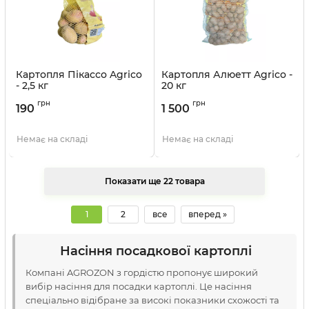
Картопля Пікассо Agrico
Картопля Алюетт Agrico -
- 2,5 кг
20 кг
Артикул:
211042716
Артикул:
211042717
грн
грн
190
1 500
Немає на складі
Немає на складі
Показати ще 22 товара
1
2
все
вперед »
Насіння посадкової картоплі
Компані AGROZON з гордістю пропонує широкий
вибір насіння для посадки картоплі. Це насіння
спеціально відібране за високі показники схожості та