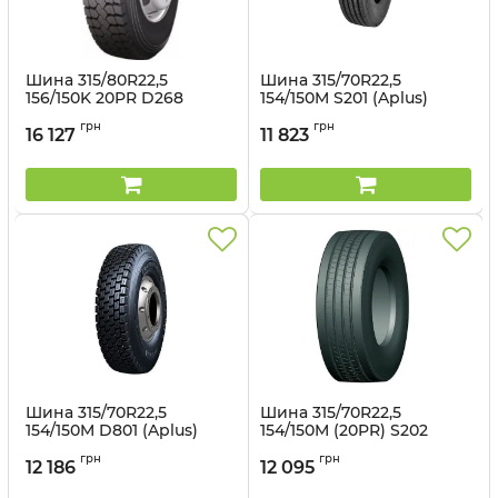
Шина 315/80R22,5
Шина 315/70R22,5
156/150K 20PR D268
154/150M S201 (Aplus)
(Aplus)
Артикул:
1498946548
грн
грн
16 127
11 823
Артикул:
1498946554
Шина 315/70R22,5
Шина 315/70R22,5
154/150M D801 (Aplus)
154/150M (20PR) S202
(Aplus)
Артикул:
1498946549
грн
грн
12 186
12 095
Артикул:
14981265310