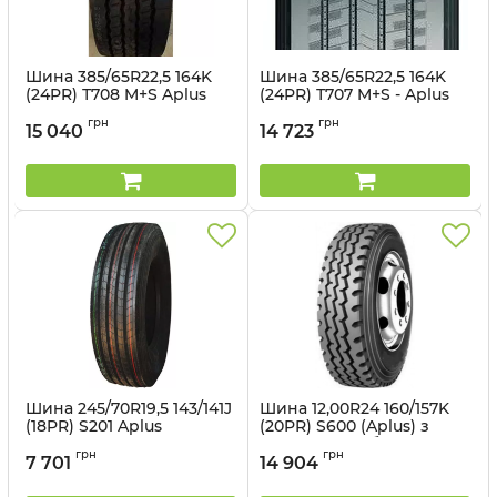
Шина 385/65R22,5 164K
Шина 385/65R22,5 164K
(24PR) Т708 M+S Aplus
(24PR) Т707 M+S - Aplus
Артикул:
14981355239
Артикул:
14981355238
грн
грн
15 040
14 723
Шина 245/70R19,5 143/141J
Шина 12,00R24 160/157K
(18PR) S201 Aplus
(20PR) S600 (Aplus) з
камерою та обідною
Артикул:
14981385547
грн
грн
стрічкою
7 701
14 904
Артикул:
14981039135