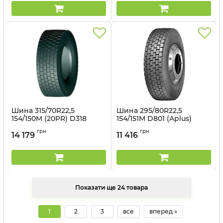
Шина 315/70R22,5
Шина 295/80R22,5
154/150M (20PR) D318
154/151M D801 (Aplus)
(Aplus)
Артикул:
1498995164
грн
грн
14 179
11 416
Артикул:
14981265312
Показати ще 24 товара
1
2
3
все
вперед »