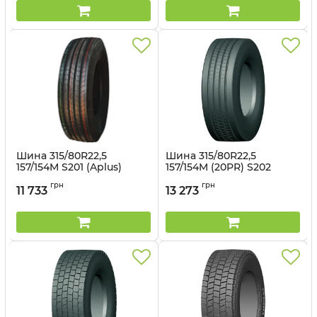
Шина 315/80R22,5
Шина 315/80R22,5
157/154M S201 (Aplus)
157/154M (20PR) S202
(Aplus)
Артикул:
14981005102
грн
грн
11 733
13 273
Артикул:
14981143773