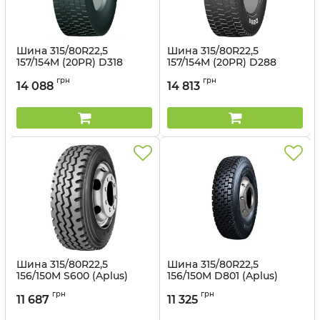
Шина 315/80R22,5
Шина 315/80R22,5
157/154M (20PR) D318
157/154M (20PR) D288
(Aplus)
(Aplus)
грн
грн
14 088
14 813
Артикул:
14981143748
Артикул:
14981143749
Шина 315/80R22,5
Шина 315/80R22,5
156/150M S600 (Aplus)
156/150M D801 (Aplus)
Артикул:
1498946553
Артикул:
1498946552
грн
грн
11 687
11 325