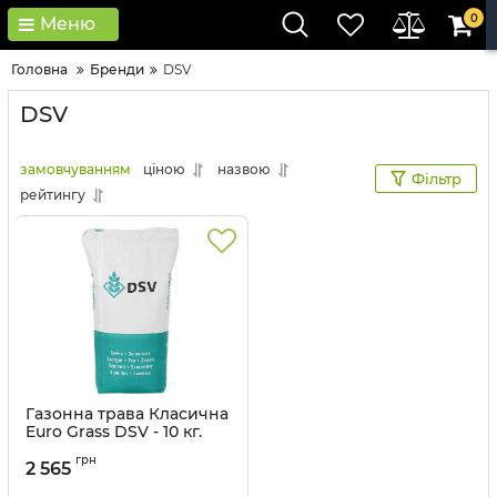
0
Меню
Головна
Бренди
DSV
DSV
замовчуванням
ціною
назвою
Фільтр
рейтингу
Газонна трава Класична
Euro Grass DSV - 10 кг.
Артикул:
2104045
грн
2 565