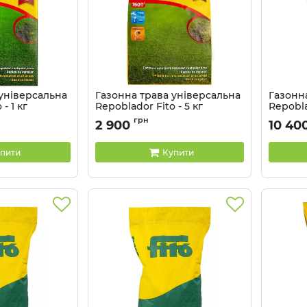
 універсальна
Газонна трава універсальна
Газонн
- 1 кг
Repoblador Fito - 5 кг
Repobla
Артикул:
грн
2 900
10 40
пити
Купити