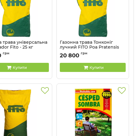
а трава універсальна
Газонна трава Тонконіг
dor Fito - 25 кг
лучний FITO Poa Pratensis
Mix - 25 кг
21040311
грн
грн
0
20 800
Купити
Купити