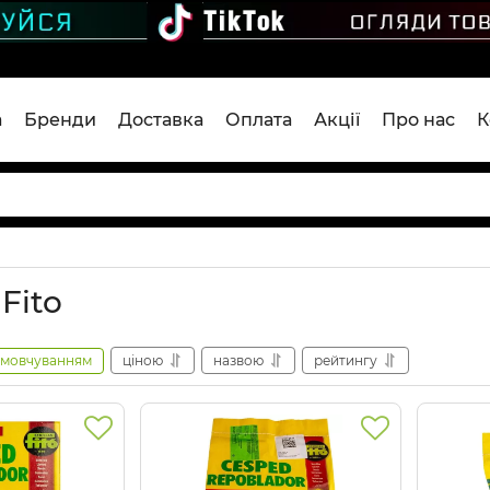
а
Бренди
Доставка
Оплата
Акції
Про нас
К
 Fito
амовчуванням
ціною
назвою
рейтингу