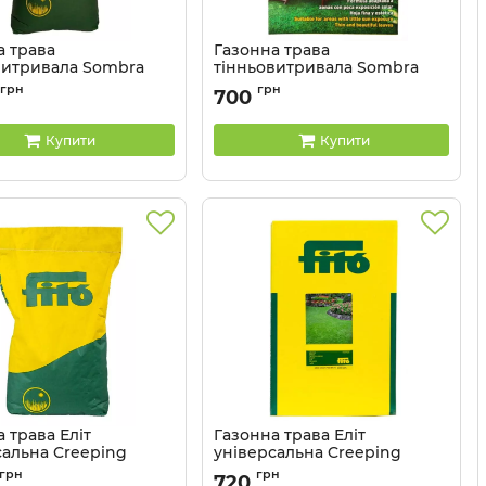
а трава
Газонна трава
витривала Sombra
тінньовитривала Sombra
кг
Fito - 1 кг
грн
грн
700
Купити
Купити
 трава Еліт
Газонна трава Еліт
сальна Creeping
універсальна Creeping
 Fito - 5 кг
ryegrass Fito - 1 кг
грн
грн
720