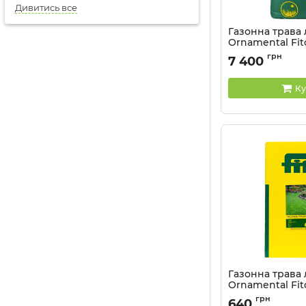
Дивитись все
Газонна трава
Ornamental Fito
Артикул:
2104039
грн
7 400
Ку
Газонна трава
Ornamental Fito
Артикул:
2104037
грн
640