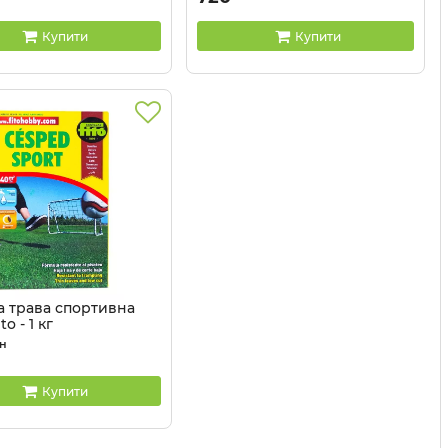
2104035
Артикул:
2104034
Купити
Купити
а трава спортивна
to - 1 кг
2104031
н
Купити