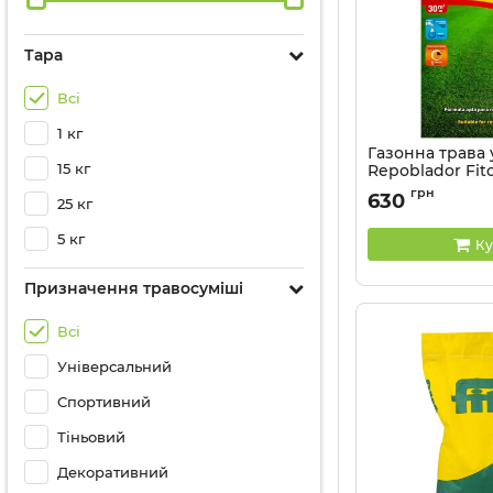
Тара
Всі
1 кг
Газонна трава
15 кг
Repoblador Fito 
грн
630
25 кг
5 кг
Ку
Призначення травосуміші
Всі
Універсальний
Спортивний
Тіньовий
Декоративний