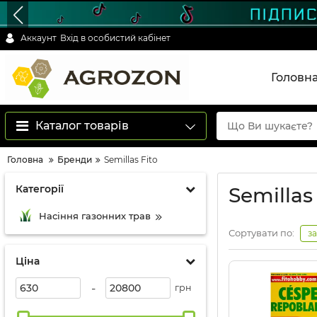
Аккаунт
Вхід в особистий кабінет
Головн
Каталог товарів
Головна
Бренди
Semillas Fito
Категорії
Semillas
Насіння газонних трав
Сортувати по:
з
Ціна
-
грн