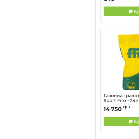
Ку
Газонна трава
Sport Fito - 25 к
Артикул:
2104033
грн
14 750
Ку