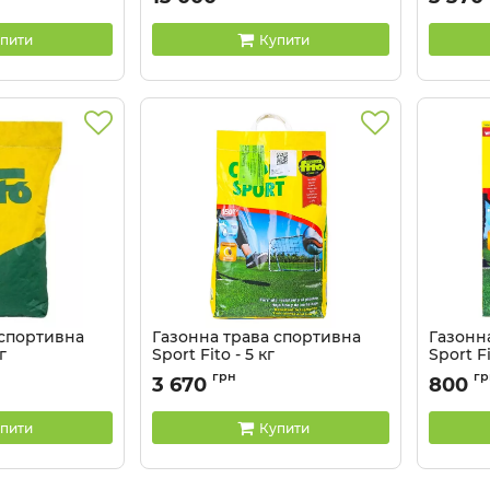
Артикул:
2104036
Артикул:
пити
Купити
 спортивна
Газонна трава спортивна
Газонн
г
Sport Fito - 5 кг
Sport Fi
Артикул:
2104032
Артикул:
грн
гр
3 670
800
пити
Купити