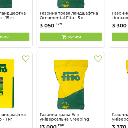
 ландшафтна
Газонна трава ландшафтна
Газонн
 - 15 кг
Ornamental Fito - 5 кг
тінньо
Fito - 5 
Артикул:
2104038
грн
3 050
3 300
пити
Купити
 ландшафтна
Газонна трава Еліт
Газонна
 - 1 кг
універсальна Creeping
універ
ryegrass Fito - 25 кг
ryegrass
грн
13 000
3 370