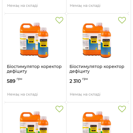
Немає на складі
Немає на складі
Біостимулятор коректор
Біостимулятор коректор
дефіциту
дефіциту
мікроелементів Egrow - 1
мікроелементів Egrow -
грн
грн
л
5 л
589
2 310
Артикул:
320125
Артикул:
320126
Немає на складі
Немає на складі