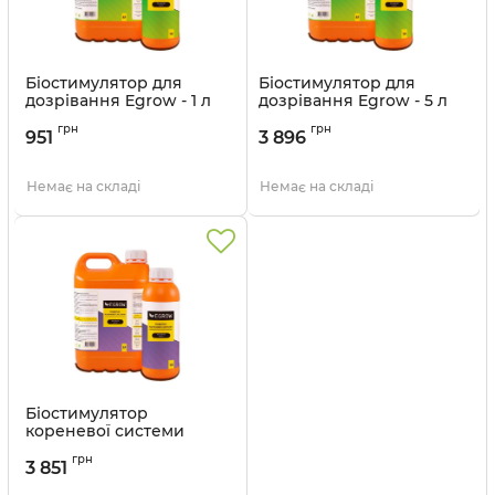
Біостимулятор для
Біостимулятор для
дозрівання Egrow - 1 л
дозрівання Egrow - 5 л
Артикул:
320123
Артикул:
320124
грн
грн
951
3 896
Немає на складі
Немає на складі
Біостимулятор
кореневої системи
Egrow - 5 л
грн
3 851
Артикул:
320128