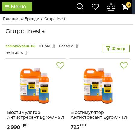
0
Меню
Головна
Бренди
Grupo Inesta
Grupo Inesta
замовчуванням
ціною
назвою
Фільтр
рейтингу
Біостимулятор
Біостимулятор
Антистресант Egrow - 5 л
Антистресант Egrow - 1 л
Артикул:
320122
Артикул:
320121
грн
грн
2 990
725