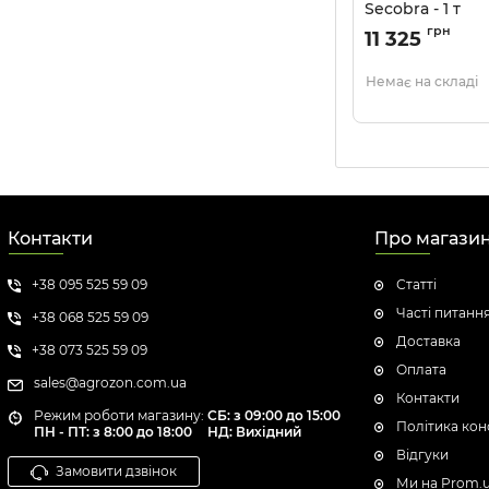
Secobra - 1 т
Артикул:
2604201
грн
11 325
Немає на складі
Контакти
Про магази
+38 095 525 59 09
Статті
Часті питанн
+38 068 525 59 09
Доставка
+38 073 525 59 09
Оплата
sales@agrozon.com.ua
Контакти
Режим роботи магазину:
СБ: з 09:00 до 15:00
Політика кон
ПН - ПТ: з 8:00 до 18:00
НД: Вихідний
Відгуки
Замовити дзвінок
Ми на Prom.