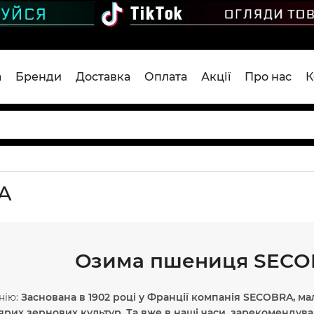
а
Бренди
Доставка
Оплата
Акції
Про нас
К
A
Озима пшениця SECOB
нію:
Заснована в 1902 році у Франції компанія SECOBRA, м
ярих зернових культур. Та вже в наші часи, зарекомендува