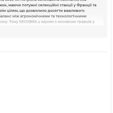
, маючи потужні селекційні станції у Франції та
воїм цілям, що дозволило досягти важливого
баланс між агрономічними та технологічними
лому. Тому SECOBRA є одним з основних гравців у
акові якості, застосування наукових розробок.
иці
SECOBRA
в Україні?
ід виробника SECOBRA за найвигіднішою ціною в
ифікат якості та гарантуємо оригінальність