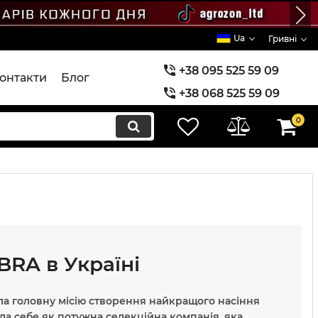
Ua
Гривні
+38 095 525 59 09
онтакти
Блог
+38 068 525 59 09
+38 073 525 59 09
0
RA в Україні
ала головну місію створення найкращого насіння
ла себе як потужна селекційна компанія, яка