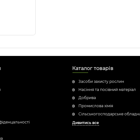
н
Каталог товарів
Засоби захисту рослин
я
Насіння та посівний матеріал
Добрива
Промислова хімія
Сільськогосподарське обладн
фіденцальності
Дивитись все
ua