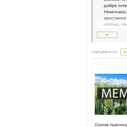
добре інте
Німеччині.
зростання
цілями, ге
Європі в с
+
Основні пе
Сортувати по:
з
Найвідоміш
Назва вир
Країна:
Фр
Компанія
A
інтернеті 
походженн
Озима пшениц