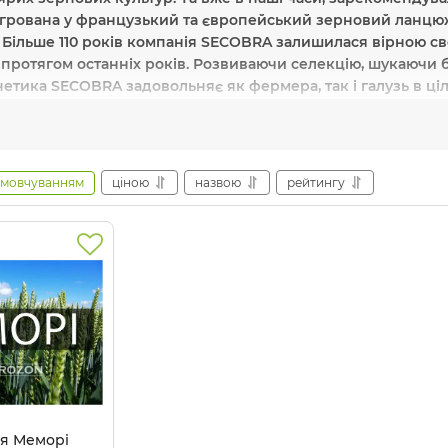
грована у французький та європейський зерновий ланцюжок
 Більше 110 років компанія SECOBRA залишилася вірною с
 протягом останніх років. Розвиваючи селекцію, шукаючи 
нетика SECOBRA задовольняє як фермера, так і галузь в ці
елекції озимих пшениць та ячменів.
реваги:
висока стійкість до морозів та хвороб, відмінні см
амовчуванням
ціною
назвою
рейтингу
е насіння:
Меморі.
обника:
Secobra Recherches
анція
Де купити насіння озимої пшен
grozon.com.ua
пропонує вам купити оригінальне насіння в
та із зручними умовами доставки по Україні. Ми надаємо серт
я товару!
я Меморі