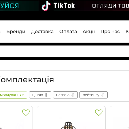
а
Бренди
Доставка
Оплата
Акції
Про нас
К
Комплектація
амовчуванням
ціною
назвою
рейтингу