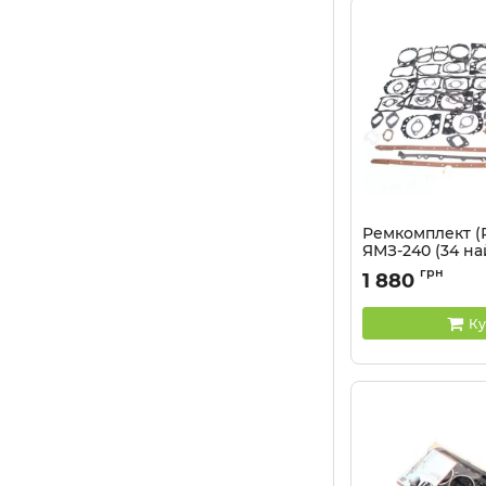
Ремкомплект (Р
ЯМЗ-240 (34 на
Артикул:
240-10020
грн
1 880
Ку