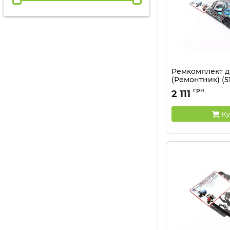
Ремкомплект д
(Ремонтник) (5
найменувань.)
грн
2 111
Артикул:
240-10020
Ку