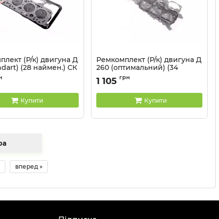
лект (Р/к) двигуна Д
Ремкомплект (Р/к) двигуна Д
ndart) (28 наймен.) СК
260 (оптимальний) (34
наймен.) СК
65-1002035-Ст
н
грн
1 105
Артикул:
260-1002035-Оп
Купити
Купити
товара
вперед »