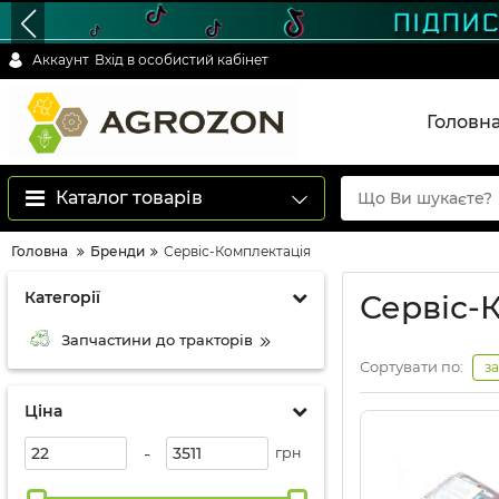
Аккаунт
Вхід в особистий кабінет
Головн
Каталог товарів
Головна
Бренди
Сервіс-Комплектація
Категорії
Сервіс-
Запчастини до тракторів
Сортувати по:
з
Ціна
-
грн