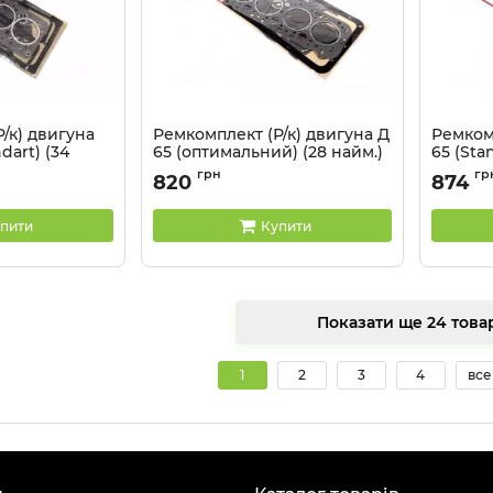
/к) двигуна
Ремкомплект (Р/к) двигуна Д
Ремкомп
dart) (34
65 (оптимальний) (28 найм.)
65 (Sta
СК
Артикул:
грн
гр
820
874
-Ст
Артикул:
65-1002035-Оп
пити
Купити
Показати ще 24 
1
2
3
4
все