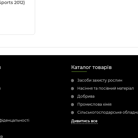
Sports 2012)
ong)
н
Каталог товарів
Засоби захисту рослин
я
Насіння та посівний матеріал
Добрива
Промислова хімія
Сільськогосподарське обладн
фіденцальності
Дивитись все
ua