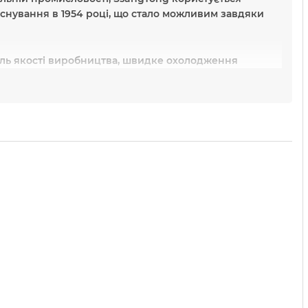
аснування в 1954 році, що стало можливим завдяки
оль якості виробництва, швидке охолодження
ong
в Україні?
 виробника Ssangyong за найвигіднішою ціною в
ифікат якості та гарантуємо оригінальність