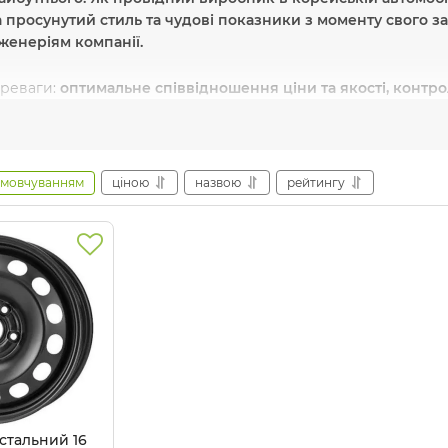
 просунутий стиль та чудові показники з моменту свого з
женеріям компанії.
ереваги:
оптимальне співвідношення ціни та якості, контр
 системи.
ше обладнання:
диски.
амовчуванням
ціною
назвою
рейтингу
обника:
Mahindra & Mahindra Limited
денна Корея
Де купити диски
Ssangy
grozon.com.ua
пропонує вам купити оригінальні диски від
та із зручними умовами доставки по Україні. Ми надаємо серт
я товару!
стальний 16