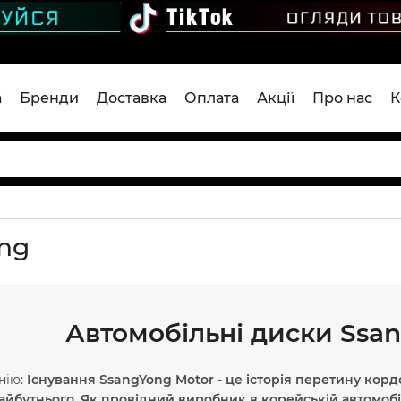
а
Бренди
Доставка
Оплата
Акції
Про нас
К
ng
Автомобільні диски Ssan
нію:
Існування SsangYong Motor - це історія перетину кор
айбутнього. Як провідний виробник в корейській автомобі