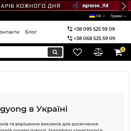
Ua
Гривні
+38 095 525 59 09
онтакти
Блог
+38 068 525 59 09
+38 073 525 59 09
0
gyong в Україні
донів та вирішення викликів для досягнення
льній промисловості, SsangYong користується