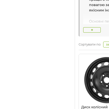
повагою за
якісним ін
Основні п
гальмівної
+
Найвідомі
Сортувати по:
з
Назва вир
Країна:
Пів
Компанія
A
інтернеті 
походженн
Диск колісний 