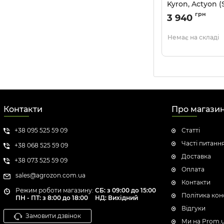
Kyron, Actyon (
(вир-во SsangY
грн
3 940
Артикул:
4173031621
Немає на складі
Контакти
Про магази
+38 095 525 59 09
Статті
Часті питанн
+38 068 525 59 09
Доставка
+38 073 525 59 09
Оплата
sales@agrozon.com.ua
Контакти
Режим роботи магазину:
СБ: з 09:00 до 15:00
Політика кон
ПН - ПТ: з 8:00 до 18:00
НД: Вихідний
Відгуки
Замовити дзвінок
Ми на Prom.