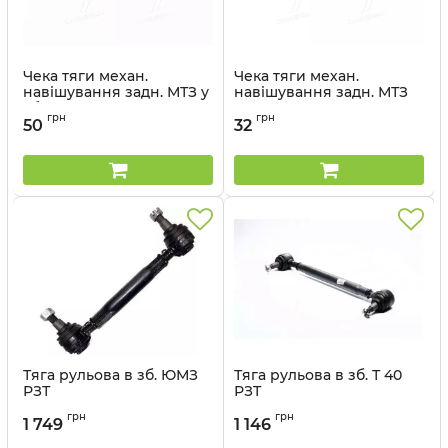
Чека тяги механ.
Чека тяги механ.
навішування задн. МТЗ у
навішування задн. МТЗ
зб. РЗТ
РЗТ
грн
грн
50
32
Артикул:
А61.05.100Р СБ
Артикул:
А61.05.005
Тяга рульова в зб. ЮМЗ
Тяга рульова в зб. Т 40
РЗТ
РЗТ
Артикул:
45-3003040
Артикул:
Т40-3003090-Б1
грн
грн
1 749
1 146