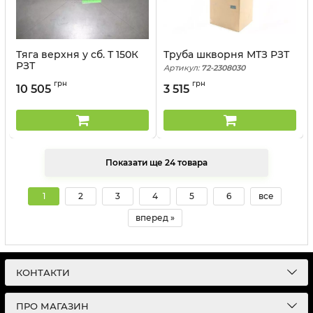
Тяга верхня у сб. Т 150К
Труба шкворня МТЗ РЗТ
РЗТ
Артикул:
72-2308030
Артикул:
150.56.029-1
грн
грн
10 505
3 515
Показати ще 24 товара
1
2
3
4
5
6
все
вперед »
КОНТАКТИ
ПРО МАГАЗИН