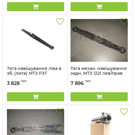
Тяга навішування ліва в
Тяга механ. навішування
зб. (лита) МТЗ РЗТ
задн. МТЗ 1221 лев/прав
РЗТ
Артикул:
50-4605035 А3
грн
грн
3 828
7 896
Артикул:
1223-4605530-04