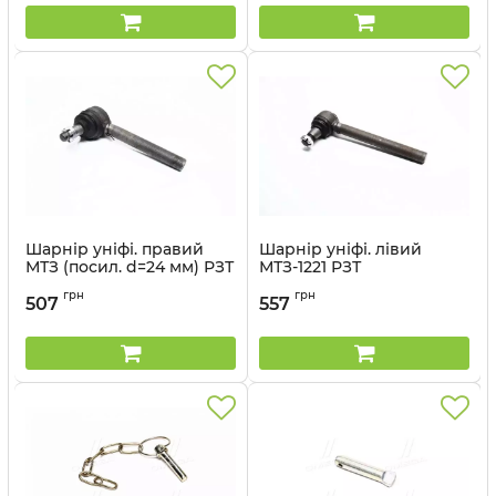
Шарнір уніфі. правий
Шарнір уніфі. лівий
МТЗ (посил. d=24 мм) РЗТ
МТЗ-1221 РЗТ
Артикул:
80-3003020
Артикул:
1220-3003020-А-01
грн
грн
507
557