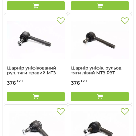
Шарнір уніфікований
Шарнір уніфік. рульов.
рул. тяги правий МТЗ
тяги лівий МТЗ РЗТ
РЗТ
Артикул:
А35.32.000А-01
грн
грн
376
376
Артикул:
А35.32.000А