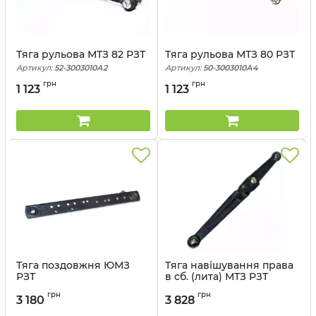
Тяга рульова МТЗ 82 РЗТ
Тяга рульова МТЗ 80 РЗТ
Артикул:
52-3003010А2
Артикул:
50-3003010А4
грн
грн
1 123
1 123
Тяга поздовжня ЮМЗ
Тяга навішування права
РЗТ
в сб. (лита) МТЗ РЗТ
Артикул:
40-4605030-СБ
Артикул:
50-4605030 А3
грн
грн
3 180
3 828