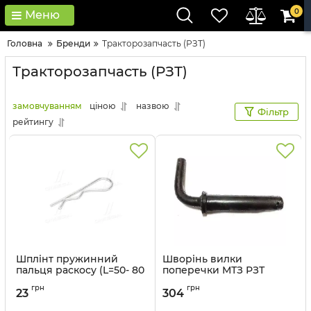
0
Меню
Головна
Бренди
Тракторозапчасть (РЗТ)
Тракторозапчасть (РЗТ)
замовчуванням
ціною
назвою
Фільтр
рейтингу
Шплінт пружинний
Шворінь вилки
пальця раскосу (L=50- 80
поперечки МТЗ РЗТ
мм, d=3,5 мм) РЗТ
Артикул:
50-4605079-Б
грн
грн
23
304
Артикул:
А61.07.001