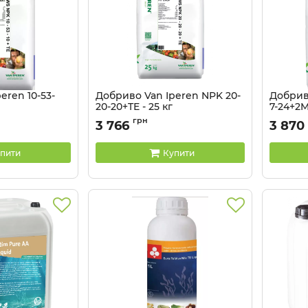
eren 10-53-
Добриво Van Iperen NPK 20-
Добриво
20-20+TE - 25 кг
7-24+2M
Артикул:
32044107
Артикул:
грн
3 766
3 870
пити
Купити