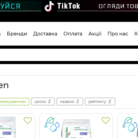
а
Бренди
Доставка
Оплата
Акції
Про нас
К
en
амовчуванням
ціною
назвою
рейтингу