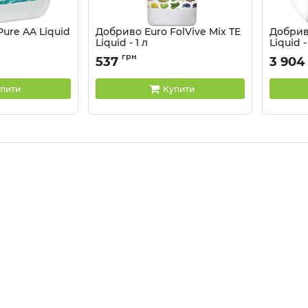
ure AA Liquid
Добриво Euro FolVive Mix TE
Добриво
Liquid - 1 л
Liquid -
Артикул:
32044102
Артикул:
грн
537
3 904
пити
Купити