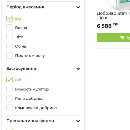
Період внесення
Добриво Stim P
- 10 л
Всі
Артикул:
32044103
грн
6 588
Весна
Літо
Ку
Осінь
Протягом року
Застосування
Всі
Імуностимулятор
Рідкі добрива
Комплексні добрива
Препаративна форма