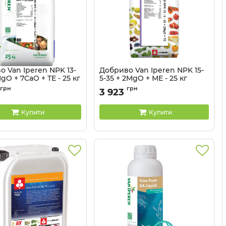
 Van Iperen NPK 13-
Добриво Van Iperen NPK 15-
gO + 7CaO + TE - 25 кг
5-35 + 2MgO + МЕ - 25 кг
32044106
Артикул:
32044105
грн
грн
3 923
Купити
Купити