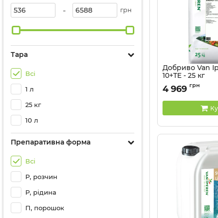
-
грн
Тара
Добриво Van Ip
Всі
10+TE - 25 кг
Артикул:
32044108
грн
4 969
1 л
25 кг
Ку
10 л
Препаративна форма
Всі
Р, розчин
Р, рідина
П, порошок