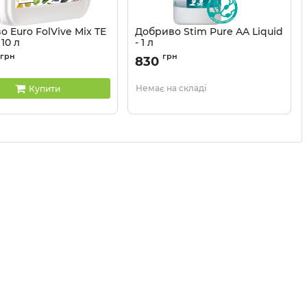
 Euro FolVive Mix TE
Добриво Stim Pure AA Liquid
 10 л
- 1 л
32044101
Артикул:
32044104
грн
грн
830
Немає на складі
Купити