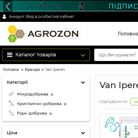
Аккаунт
Вхід в особистий кабінет
Головн
Каталог товарів
Головна
Бренди
Van Iperen
Категорії
Van Iper
Мікродобрива
Сортувати по:
з
Кристалічні добрива
Рідкі добрива
Ціна