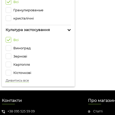
Всі
Гранулированые
кристалічні
Культура застосування
Всі
Виноград
Зернові
Картопля
Кісточкові
Дивитись все
Контакти
Про магази
+38 095 525 59 09
Статті