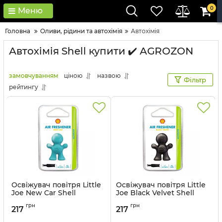
0
Меню
Головна
Оливи, рідини та автохімія
Автохімія
Автохімія Shell купити ✔️ AGROZON
замовчуванням
ціною
назвою
Фільтр
рейтингу
Освіжувач повітря Little
Освіжувач повітря Little
Joe New Car Shell
Joe Black Velvet Shell
Артикул:
AL61C
Артикул:
AL61B
грн
грн
217
217