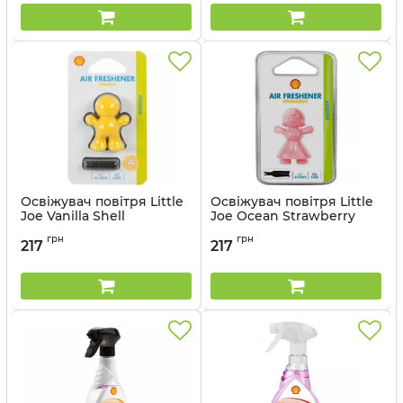
Освіжувач повітря Little
Освіжувач повітря Little
Joe Vanilla Shell
Joe Ocean Strawberry
Shell
Артикул:
AL61A
грн
грн
217
217
Артикул:
AL65S