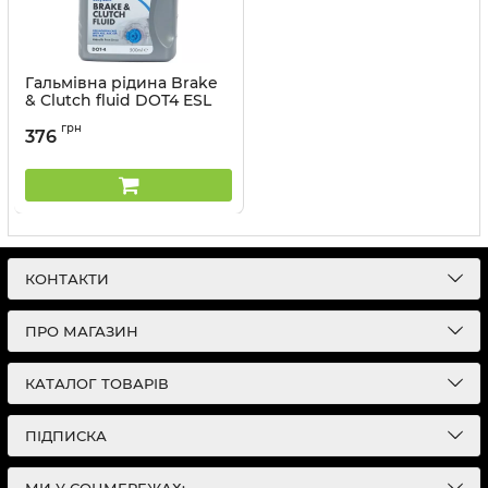
Гальмівна рідина Brake
& Clutch fluid DOT4 ESL
Shell - 0,5 л
грн
376
Артикул:
AT59H
КОНТАКТИ
ПРО МАГАЗИН
КАТАЛОГ ТОВАРІВ
ПІДПИСКА