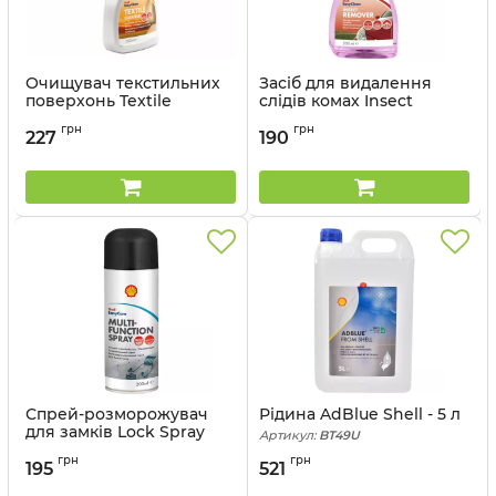
Очищувач текстильних
Засіб для видалення
поверхонь Textile
слідів комах Insect
Cleaner Shell - 0,5 л
Remover Shell - 0,5 л
грн
грн
227
190
Артикул:
AC54I
Артикул:
AC55I
Спрей-розморожувач
Рідина AdBlue Shell - 5 л
для замків Lock Spray
Артикул:
BT49U
Shell - 0,05 л
грн
грн
195
521
Артикул:
AT07T