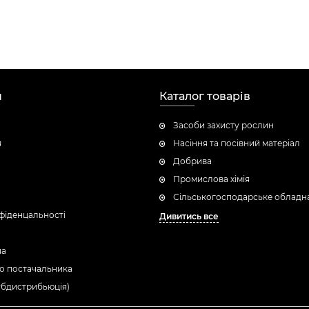
н
Каталог товарів
Засоби захисту рослин
я
Насіння та посівний матеріал
Добрива
Промислова хімія
Сільськогосподарське обладн
фіденцальності
Дивитись все
ua
о постачальника
убдистрибьюція)