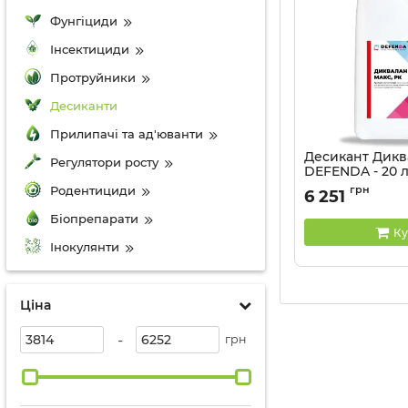
Фунгіциди
Інсектициди
Протруйники
Десиканти
Прилипачі та ад'юванти
Десикант Дикв
Регулятори росту
DEFENDA - 20 
Артикул:
1501202
Родентициди
грн
6 251
Біопрепарати
Ку
Інокулянти
Ціна
-
грн