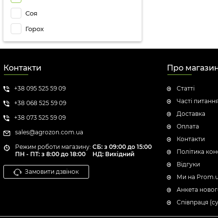
Соя
Горох
Контакти
Про магази
+38 095 525 59 09
Статті
Часті питанн
+38 068 525 59 09
Доставка
+38 073 525 59 09
Оплата
sales@agrozon.com.ua
Контакти
Режим роботи магазину:
СБ: з 09:00 до 15:00
Політика кон
ПН - ПТ: з 8:00 до 18:00
НД: Вихідний
Відгуки
Замовити дзвінок
Ми на Prom.
Анкета новог
Співпраця (с