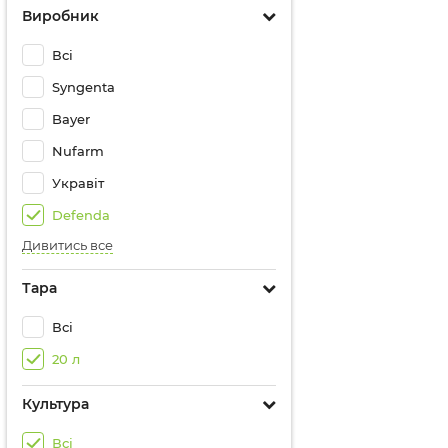
Виробник
Всі
Syngenta
Bayer
Nufarm
Укравіт
Defenda
Дивитись все
Тара
Всі
20 л
Культура
Всі