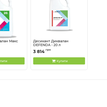
алан Макс
Десикант Диквалан
л
DEFENDA - 20 л
Артикул:
1501201
грн
3 814
пити
Купити