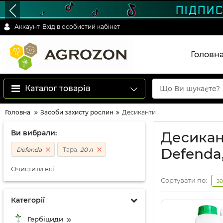
Аккаунт
Вхід в особистий кабінет
Головн
Каталог товарів
Головна
Засоби захисту рослин
Десиканти
Ви вибрали:
Десикант
Defenda,
Defenda
Тара:
20 л
Очистити всі
Сортувати по:
з
Категорії
Гербіциди