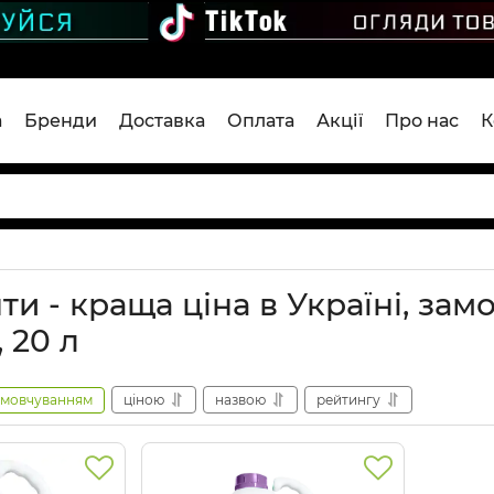
а
Бренди
Доставка
Оплата
Акції
Про нас
К
и - краща ціна в Україні, зам
 20 л
амовчуванням
ціною
назвою
рейтингу