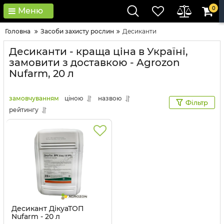
0
Меню
Головна
Засоби захисту рослин
Десиканти
Десиканти - краща ціна в Україні,
замовити з доставкою - Agrozon
Nufarm, 20 л
замовчуванням
ціною
назвою
Фільтр
рейтингу
Десикант ДікуаТОП
Nufarm - 20 л