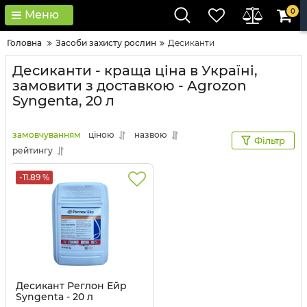
0
Меню
Головна
Засоби захисту рослин
Десиканти
Десиканти - краща ціна в Україні,
замовити з доставкою - Agrozon
Syngenta, 20 л
замовчуванням
ціною
назвою
Фільтр
рейтингу
-11.89 %
Десикант Реглон Ейр
Syngenta - 20 л