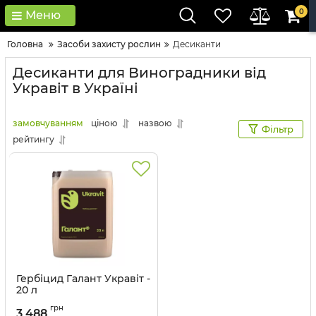
0
Меню
Головна
Засоби захисту рослин
Десиканти
Десиканти для Виноградники від
Укравіт в Україні
замовчуванням
ціною
назвою
Фільтр
рейтингу
Гербіцид Галант Укравіт -
20 л
Артикул:
11035018
грн
3 488