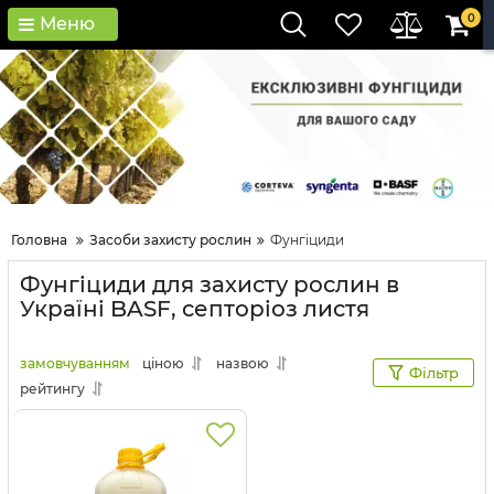
0
Меню
Головна
Засоби захисту рослин
Фунгіциди
Фунгіциди для захисту рослин в
Україні BASF, септоріоз листя
замовчуванням
ціною
назвою
Фільтр
рейтингу