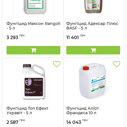
Фунгіцид Максон Rangoli
Фунгіцид Адексар Плюс
- 5 л
BASF - 5 л
Артикул:
1203306
Артикул:
120504
грн
грн
3 293
11 401
Фунгіцид Топ Ефект
Фунгіцид Аліот
Укравіт - 5 л
Франдеса 10 л
Артикул:
12035019
Артикул:
1203603
грн
грн
2 587
14 043