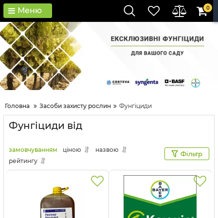
0
Меню
Головна
Засоби захисту рослин
Фунгіциди
Фунгіциди від
замовчуванням
ціною
назвою
Фільтр
рейтингу