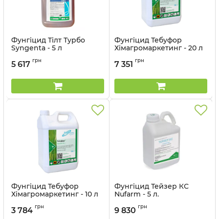
Фунгіцид Тілт Турбо
Фунгіцид Тебуфор
Syngenta - 5 л
Хімагромаркетинг - 20 л
Артикул:
12023023
Артикул:
12037016
грн
грн
5 617
7 351
Фунгіцид Тебуфор
Фунгіцид Тейзер КС
Хімагромаркетинг - 10 л
Nufarm - 5 л.
Артикул:
12037015
Артикул:
1202008
грн
грн
3 784
9 830