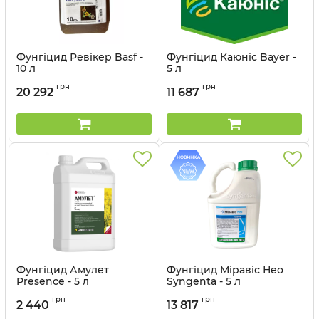
Фунгіцид Ревікер Basf -
Фунгіцид Каюніс Bayer -
10 л
5 л
Артикул:
1205033
Артикул:
1206032
грн
грн
20 292
11 687
Фунгіцид Амулет
Фунгіцид Міравіс Нео
Presence - 5 л
Syngenta - 5 л
Артикул:
12023011
грн
грн
2 440
13 817