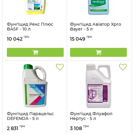
Фунгіцид Рекс Плюс
Фунгіцид Авіатор Xpro
BASF - 10 л
Bayer - 5 л
Артикул:
1205025
Артикул:
120601
грн
грн
10 042
15 049
Фунгіцид Парацельс
Фунгіцид Флуафол
DEFENDA - 5 л
Нертус - 5 л
Артикул:
1201205
Артикул:
12032018
грн
грн
2 831
3 108