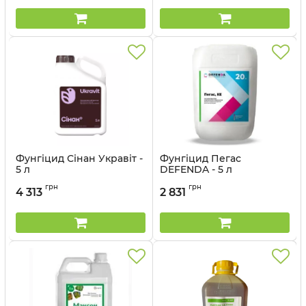
Фунгіцид Сінан Укравіт -
Фунгіцид Пегас
5 л
DEFENDA - 5 л
Артикул:
12035031
Артикул:
1201206
грн
грн
4 313
2 831