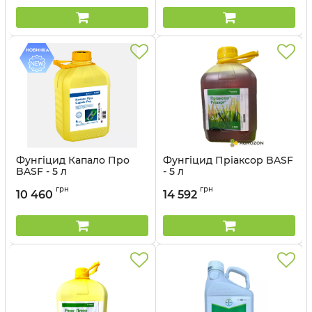
Фунгіцид Капало Про
Фунгіцид Пріаксор BASF
BASF - 5 л
- 5 л
Артикул:
1205013
Артикул:
1205023
грн
грн
10 460
14 592