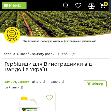
0
Меню
Головна
Засоби захисту рослин
Гербіциди
Гербіциди для Виноградники від
Rangoli в Україні
замовчуванням
ціною
назвою
Фільтр
рейтингу