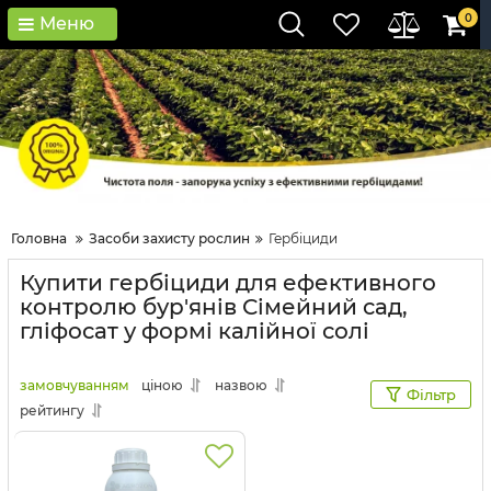
0
Меню
Головна
Засоби захисту рослин
Гербіциди
Купити гербіциди для ефективного
контролю бур'янів Сімейний сад,
гліфосат у формі калійної солі
замовчуванням
ціною
назвою
Фільтр
рейтингу