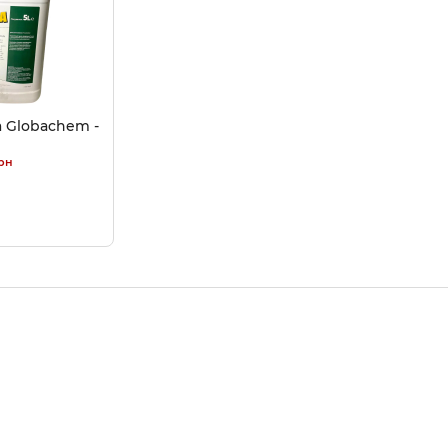
а Globachem -
рн