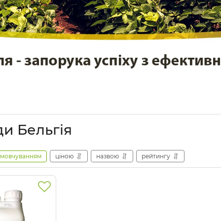
ди Бельгія
амовчуванням
ціною
назвою
рейтингу