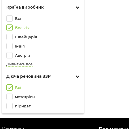
Країна виробник
Всі
Бельгія
Швейцарія
Індія
Австрія
Дивитись все
Діюча речовина ЗЗР
Всі
мезотріон
піридат