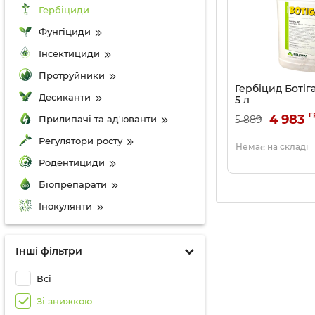
Гербіциди
Фунгіциди
Інсектициди
Протруйники
Гербіцид Ботіг
Десиканти
5 л
Артикул:
110705
г
4 983
Прилипачі та ад'юванти
5 889
Регулятори росту
Немає на складі
Родентициди
Біопрепарати
Інокулянти
Інші фільтри
Всі
Зі знижкою