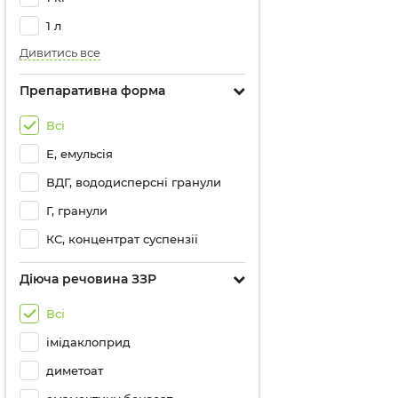
1 л
Дивитись все
Препаративна форма
Всі
Е, емульсія
ВДГ, вододисперсні гранули
Г, гранули
КС, концентрат суспензії
Діюча речовина ЗЗР
Всі
імідаклоприд
диметоат