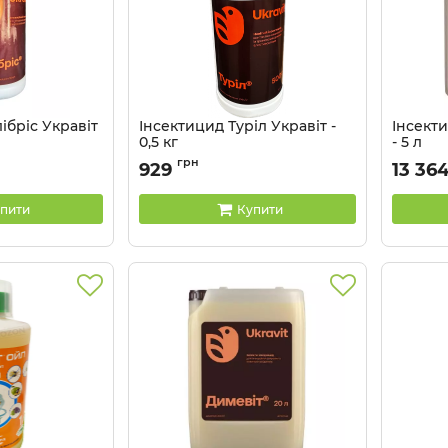
ібріс Укравіт
Інсектицид Туріл Укравіт -
Інсекти
0,5 кг
- 5 л
Артикул:
13035016
Артикул:
грн
929
13 36
пити
Купити