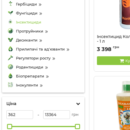
Гербіциди
Фунгіциди
Інсектициди
Протруйники
Інсектицид Кол
Десиканти
- 1 л
Артикул:
13035026
грн
3 398
Прилипачі та ад'юванти
Регулятори росту
Ку
Родентициди
Біопрепарати
Інокулянти
Ціна
-
грн