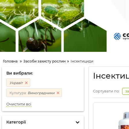
Головна
Засоби захисту рослин
Інсектициди
Ви вибрали:
Інсекти
Укравіт
Сортувати по:
з
Культура:
Виноградники
Очистити всі
Категорії