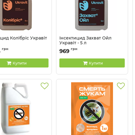
цид Колібріс Укравіт
Інсектицид Захват Ойл
Укравіт - 5 л
13035012
Артикул:
13035011
грн
грн
4
969
Купити
Купити