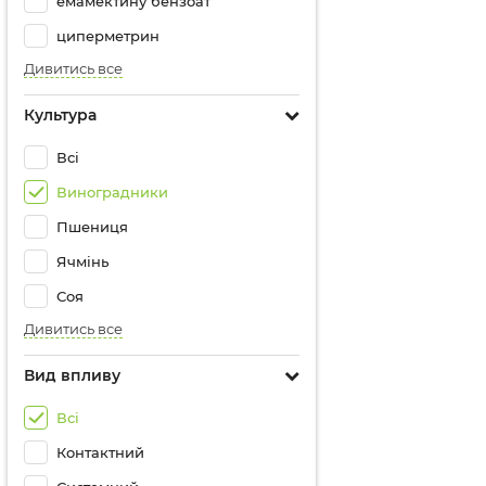
емамектину бензоат
циперметрин
Дивитись все
Культура
Всі
Виноградники
Пшениця
Ячмінь
Соя
Дивитись все
Вид впливу
Всі
Контактний