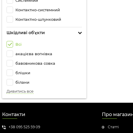
Системний
Контактно-системний
Контактно-шлунковий
Шкідливі об'єкти
Всі
акацієва вогнівка
бавовникова совка
блішки
білани
Дивитись все
Контакти
Про магази
+38 095 525 59 09
Статті