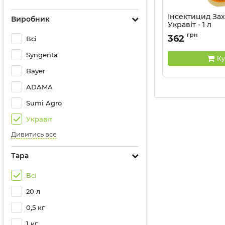
Інсектицид За
Виробник
Укравіт - 1 л
Артикул:
13035010
грн
362
Всі
Syngenta
Ку
Bayer
АDAMA
Sumi Agro
Укравіт
Дивитись все
Тара
Всі
20 л
0,5 кг
1 кг