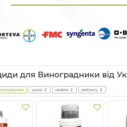
циди для Виноградники від Укр
амовчуванням
ціною
назвою
рейтингу