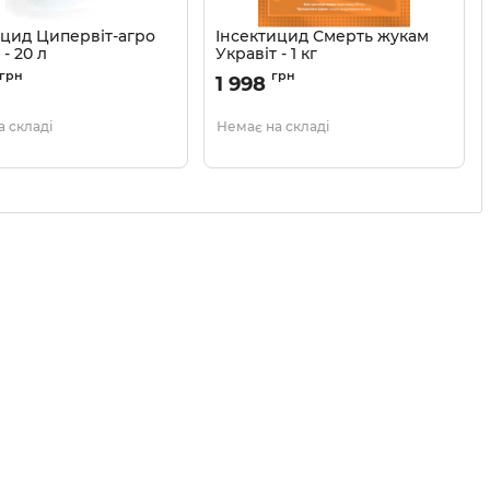
ицид Ципервіт-агро
Інсектицид Смерть жукам
 - 20 л
Укравіт - 1 кг
13035020
Артикул:
13035015
грн
грн
1 998
 складі
Немає на складі