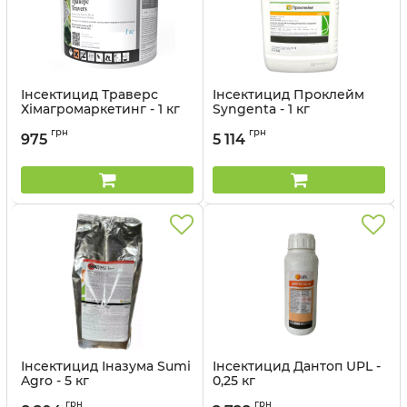
Інсектицид Траверс
Інсектицид Проклейм
Хімагромаркетинг - 1 кг
Syngenta - 1 кг
Артикул:
13023013
грн
грн
975
5 114
Інсектицид Іназума Sumi
Інсектицид Дантоп UPL -
Agro - 5 кг
0,25 кг
Артикул:
1302205
Артикул:
1302503
грн
грн