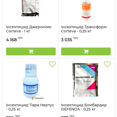
Інсектицид Джеронімо
Інсектицид Трансформ
Corteva - 1 кг
Corteva - 0,25 кг
Артикул:
1301006
Артикул:
1301004
грн
грн
4 168
3 035
Інсектицид Тіара Нертус
Інсектицид Бомбардир
- 0,25 кг
DEFENDA - 0,25 кг
Артикул:
13032013
Артикул:
1301203
грн
грн