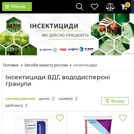
0
Меню
Головна
Засоби захисту рослин
Інсектициди
Інсектициди ВДГ, вододисперсні
гранули
замовчуванням
ціною
назвою
Фільтр
рейтингу