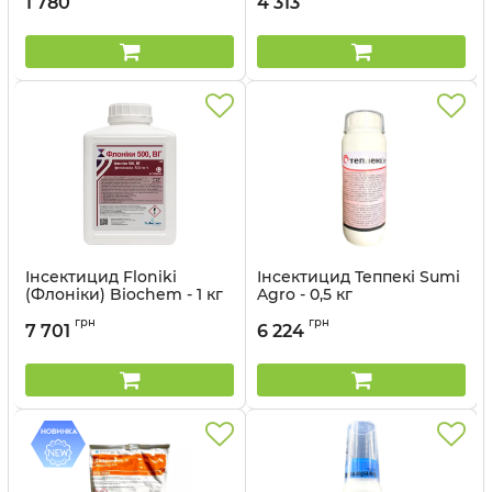
1 780
4 313
Інсектицид Floniki
Інсектицид Теппекі Sumi
(Флоніки) Biochem - 1 кг
Agro - 0,5 кг
Артикул:
1302209
грн
грн
7 701
6 224