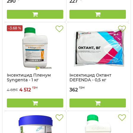
290
227
-3.68 %
Інсектицид Пленум
Інсектицид Октант
Syngenta - 1 кг
DEFENDA - 0,5 кг
Артикул:
13023012
Артикул:
1301206
грн
грн
4 512
362
4 684