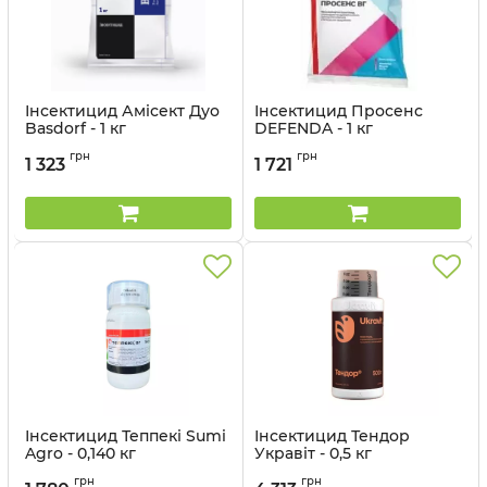
Інсектицид Амісект Дуо
Інсектицид Просенс
Basdorf - 1 кг
DEFENDA - 1 кг
Артикул:
13044709
Артикул:
13012016
грн
грн
1 323
1 721
Інсектицид Теппекі Sumi
Інсектицид Тендор
Agro - 0,140 кг
Укравіт - 0,5 кг
Артикул:
13022012
грн
грн