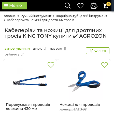
0
Меню
Головна
Ручний інструмент
Шарнірно-губцевий інструмент
Кабелерізи та ножиці для дротяних тросів
Кабелерізи та ножиці для дротяних
тросів KING TONY купити ✔️ AGROZON
замовчуванням
ціною
назвою
Фільтр
рейтингу
Перекусювач проводів
Ножиці для проводів
довжина 430 мм
Артикул:
6AB13-06
Артикул:
6AD17-150