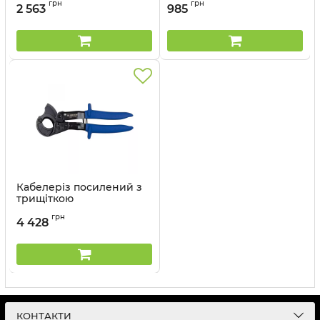
грн
грн
2 563
985
Кабелеріз посилений з
трищіткою
Артикул:
6AD10-325
грн
4 428
КОНТАКТИ