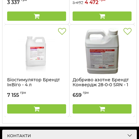
3 337
4 472
5 492
Артикул:
3203064
Біостимулятор Брендт
Добриво азотне Брендт
ІнВіго - 4 л
Конвердж 28-0-0 SRN - 1
л
Артикул:
3203084
грн
грн
7 155
659
Артикул:
3203067
КОНТАКТИ