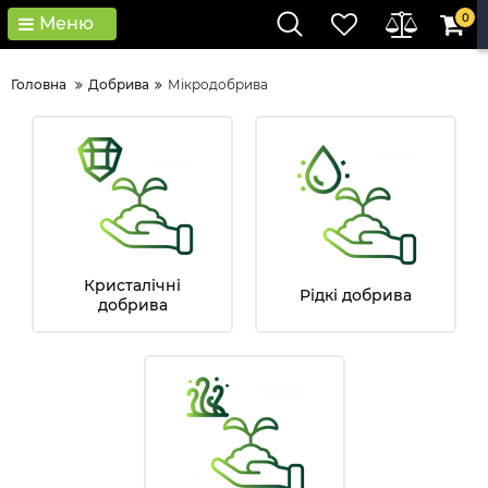
0
Меню
Головна
Добрива
Мікродобрива
Кристалічні
Рідкі добрива
добрива