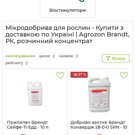
Біостимулятори
Мікродобрива для рослин - Купити з
доставкою по Україні | Agrozon Brandt,
РК, розчинний концентрат
замовчуванням
ціною
назвою
Фільтр
рейтингу
-18.57 %
Прилипач Брендт
Добриво азотне Брендт
Сейфе-Ті-Едд - 10 л
Конвердж 28-0-0 SRN - 10
л
Артикул:
3203083
грн
грн