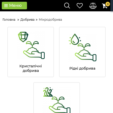
0
Меню
Головна
Добрива
Мікродобрива
Кристалічні
Рідкі добрива
добрива