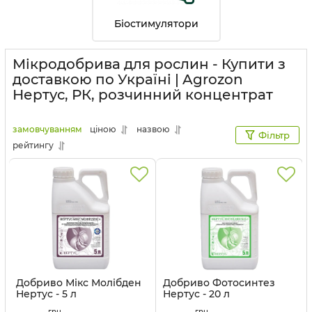
Біостимулятори
Мікродобрива для рослин - Купити з
доставкою по Україні | Agrozon
Нертус, РК, розчинний концентрат
замовчуванням
ціною
назвою
Фільтр
рейтингу
Добриво Мікс Молібден
Добриво Фотосинтез
Нертус - 5 л
Нертус - 20 л
Артикул:
32032016
Артикул:
32032020
грн
грн