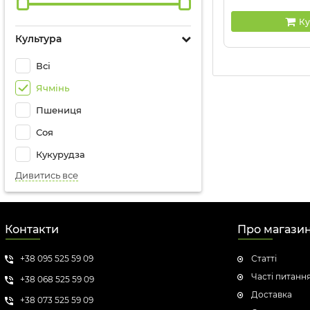
Ку
Культура
Всі
Ячмінь
Пшениця
Соя
Кукурудза
Дивитись все
Контакти
Про магази
+38 095 525 59 09
Статті
Часті питанн
+38 068 525 59 09
Доставка
+38 073 525 59 09