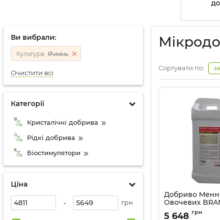
д
Ви вибрали:
Мікродо
Культура:
Ячмінь
Сортувати по:
з
Очистити всі
Категорії
Кристалічні добрива
Рідкі добрива
Біостимулятори
Ціна
Добриво Менні
-
Овочевих BRAN
грн
Артикул:
3203088
грн
5 648