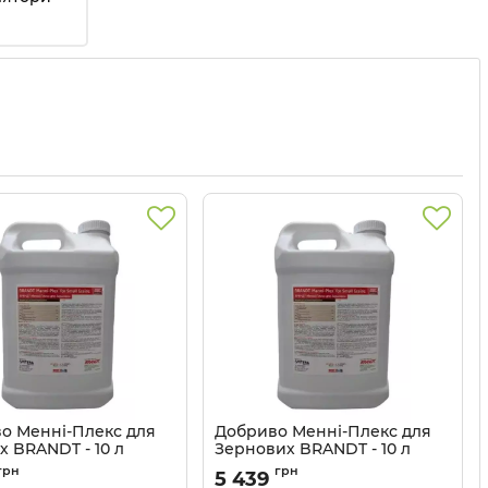
о Менні-Плекс для
Добриво Менні-Плекс для
х BRANDT - 10 л
Зернових BRANDT - 10 л
3203086
Артикул:
3203085
грн
грн
5 439