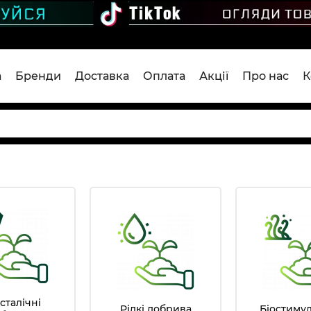
а
Бренди
Доставка
Оплата
Акції
Про нас
К
сталічні
Рідкі добрива
Біостиму