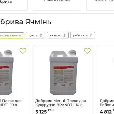
обрива
брива Ячмінь
амовчуванням
ціною
назвою
рейтингу
-Плекс для
Добриво Менні-Плекс для
Добрив
DT - 10 л
Кукурудзи BRANDT - 10 л
Бобови
Артикул:
3203087
Артикул:
грн
5 125
4 812