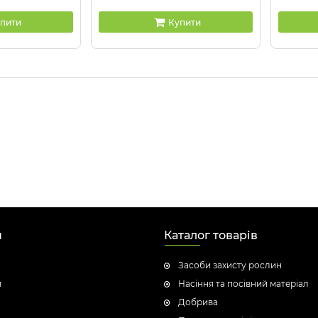
пити
Купити
н
Каталог товарів
Засоби захисту рослин
я
Насіння та посівний матеріал
Добрива