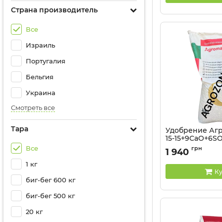
Страна производитель
Все
Израиль
Португалия
Бельгия
Украина
Смотреть все
Тара
Удобрение Агр
15-15+9CaO+6SO3
25 кг
Все
грн
1 940
1 кг
Ку
биг-бег 600 кг
биг-бег 500 кг
20 кг