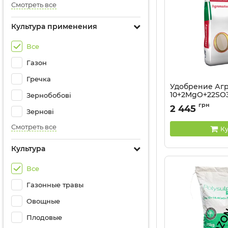
Смотреть все
Культура применения
Все
Газон
Гречка
Удобрение Агр
10+2MgO+22SO3 (
Зернобобові
25 кг
грн
2 445
Зернові
Смотреть все
Ку
Культура
Все
Газонные травы
Овощные
Плодовые