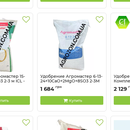
омастер 15-
Удобрение Агромастер 6-13-
Удобре
 2-3 м ICL -
24+10CaO+2MgO+8SO3 2-3М
Комплек
ICL - 25 кг
25 кг
грн
1 684
2 129
Артикул:
пить
Купить