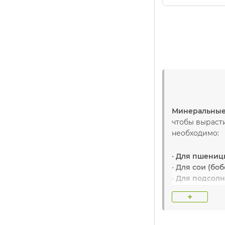
Минеральные
чтобы вырасти
необходимо:
•
Для пшеницы
•
Для сои (бо
•
Для подсол
•
Для кукуруз
+
•
Для рапса
:
N
Поэтому прим