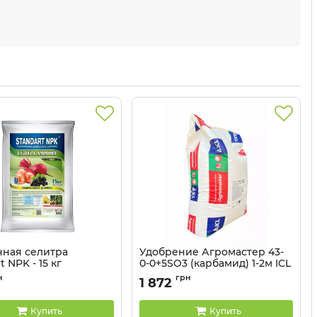
ная селитра
Удобрение Агромастер 43-
t NPK - 15 кг
0-0+5SO3 (карбамид) 1-2м ICL
- 20 кг
н
грн
1 872
Купить
Купить