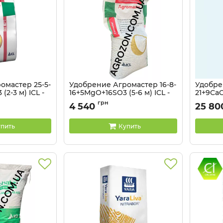
омастер 25-5-
Удобрение Агромастер 16-8-
Удобрен
2-3 м) ICL -
16+5MgO+16SO3 (5-6 м) ICL -
21+9Ca
25 кг
ICL - 60
грн
4 540
25 80
пить
Купить