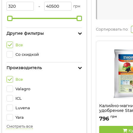
-
грн
Сортировать по:
Другие фильтры
Все
Со скидкой
Производитель
Все
Valagro
ICL
Калийно-магн
Luvena
удобрение Stan
кг
грн
Yara
796
Смотреть все
Ку