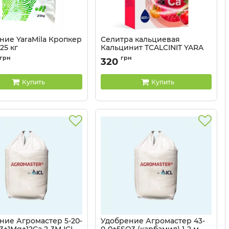
ние YaraMila Кропкер
Селитра кальциевая
- 25 кг
Кальцинит ТCALCINIT YARA
TERA - 0,9 кг
3203130
грн
грн
320
Купить
Купить
ние Агромастер 5-20-
Удобрение Агромастер 43-