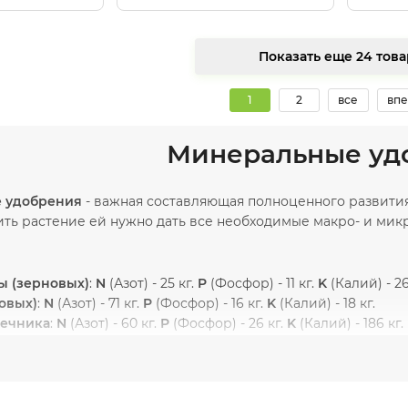
Показать еще 24
1
2
все
впе
Минеральные уд
 удобрения
- важная составляющая полноценного развития
ть растение ей нужно дать все необходимые макро- и микр
 (зерновых)
:
N
(Азот) - 25 кг.
P
(Фосфор) - 11 кг.
K
(Калий) - 26
бовых)
:
N
(Азот) - 71 кг.
P
(Фосфор) - 16 кг.
K
(Калий) - 18 кг.
нечника
:
N
(Азот) - 60 кг.
P
(Фосфор) - 26 кг.
K
(Калий) - 186 кг.
ы
:
N
(Азот) - 25 кг.
P
(Фосфор) - 15 кг.
K
(Калий) - 35 кг.
(Азот) - 60 кг.
P
(Фосфор) - 25 кг.
K
(Калий) - 50 кг.
енение минеральных удобрений является необходимой со