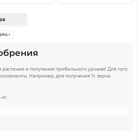
 товара
рёд »
обрения
 растения и получения прибильного урожая! Для того
оэлементы. Например, для получения 1т. зерна
 кг.
ставляющей и позволяет избежать дефицита питания