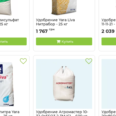
лисульфат
Удобрение Yara Liva
Удобре
25 кг
Нитрабор - 25 кг
11-11-21 
Артикул:
310312
Артикул:
грн
1 767
2 039
пить
Купить
литра Yara
Удобрение Агромастер 10-
Удобре