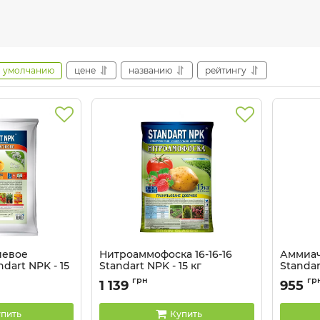
умолчанию
цене
названию
рейтингу
иевое
Нитроаммофоска 16-16-16
Аммиач
dart NPK - 15
Standart NPK - 15 кг
Standar
грн
гр
1 139
955
пить
Купить