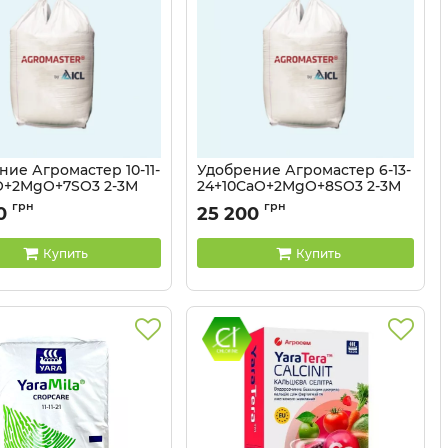
ие Агромастер 10-11-
Удобрение Агромастер 6-13-
O+2MgO+7SO3 2-3М
24+10CaO+2MgO+8SO3 2-3М
0 кг
ICL - 600 кг
грн
грн
0
25 200
Купить
Купить