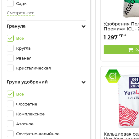
Сады
Смотреть все
Удобрения По
Гранула
Премиум ICL - 
Артикул:
32015012
грн
1 297
Все
Кругла
Ку
Рваная
Кристалическая
Група удобрений
Все
Фосфатне
Комплексное
Азотное
Фосфатно-калийное
Кальциевая се