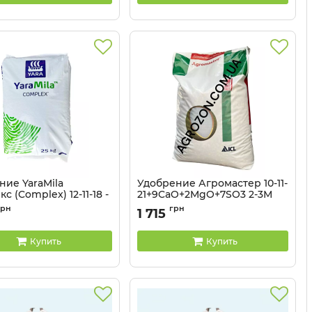
ние YaraMila
Удобрение Агромастер 10-11-
с (Complex) 12-11-18 -
21+9CaO+2MgO+7SO3 2-3М
ICL - 25 кг
грн
грн
1 715
3203141
Купить
Купить