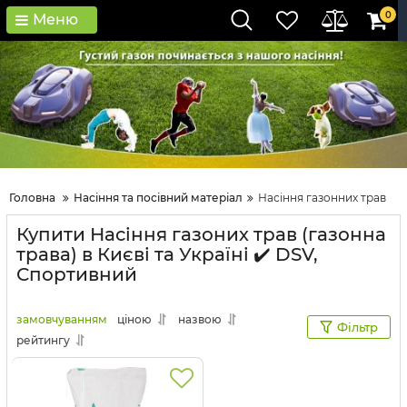
0
Меню
Головна
Насіння та посівний матеріал
Насіння газонних трав
Купити Насіння газоних трав (газонна
трава) в Києві та Україні ✔️ DSV,
Спортивний
замовчуванням
ціною
назвою
Фільтр
рейтингу