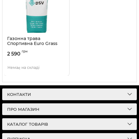
Газонна трава
Спортивна Euro Grass
DSV - 10 кг
грн
2 590
Артикул:
2104043
Немає на складі
КОНТАКТИ
ПРО МАГАЗИН
КАТАЛОГ ТОВАРІВ