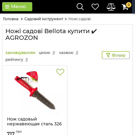
0
Меню
Головна
Садовий інструмент
Ножі садові
Ножі садові Bellota купити ✔️
AGROZON
замовчуванням
ціною
назвою
Фільтр
рейтингу
Нож садовый
нержавеющая сталь 326
мм , артикул HMC3000S.B
грн
717
Артикул:
32_1007