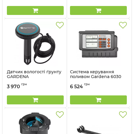
Датчик вологості ґрунту
Система керування
GARDENA
поливом Gardena 6030
Classic
Артикул:
01867-20.000.00
грн
грн
3 970
6 524
Артикул:
01284-29.000.00