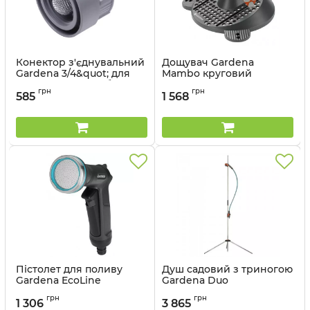
Конектор з'єднувальний
Дощувач Gardena
Gardena 3/4&quot; для
Mambo круговий
підземної водозабірної
Артикул:
02062-20.000.00
грн
грн
колонки.
585
1 568
Артикул:
05327-20.000.00
Пістолет для поливу
Душ садовий з триногою
Gardena EcoLine
Gardena Duo
Артикул:
18910-20.000.00
Артикул:
00960-20.000.00
грн
грн
1 306
3 865