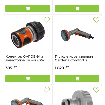
Конектор GARDENA з
Пістолет-розпилювач
аквастопом 19 мм - 3/4”
Gardena Comfort з
регулюванням кута
Артикул:
18214-29.000.00
грн
грн
розпилення
385
1 829
Артикул:
18319-20.000.00