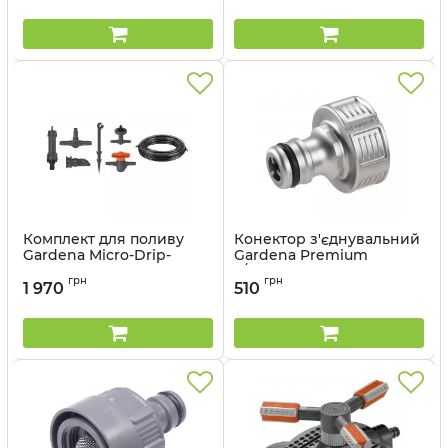
Комплект для поливу
Конектор з'єднувальний
Gardena Micro-Drip-
Gardena Premium
System Balcony Set на 15
3/4&quot;
грн
грн
рослин
1 970
510
Артикул:
18241-20.000.00
Артикул:
13401-20.000.00