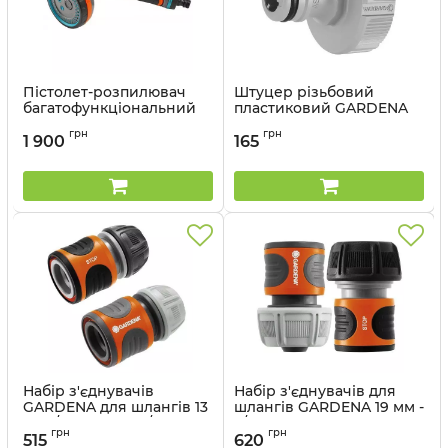
Пістолет-розпилювач
Штуцер різьбовий
багатофункціональний
пластиковий GARDENA
Gardena Comfort 5 в 1
33,3 мм
грн
грн
1 900
165
Артикул:
18315-20.000.00
Артикул:
18222-29.000.00
Набір з'єднувачів
Набір з'єднувачів для
GARDENA для шлангів 13
шлангів GARDENA 19 мм -
мм 1/2” та 15 мм 5/8”
3/4”
грн
грн
515
620
Артикул:
18279-20.000.00
Артикул:
18275-20.000.00