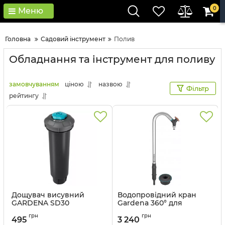
0
Меню
Головна
Садовий інструмент
Полив
Обладнання та інструмент для поливу
замовчуванням
ціною
назвою
Фільтр
рейтингу
Дощувач висувний
Водопровідний кран
GARDENA SD30
Gardena 360° для
водяної розетки
Артикул:
08241-20.000.00
грн
грн
495
3 240
Артикул:
08252-20.000.00