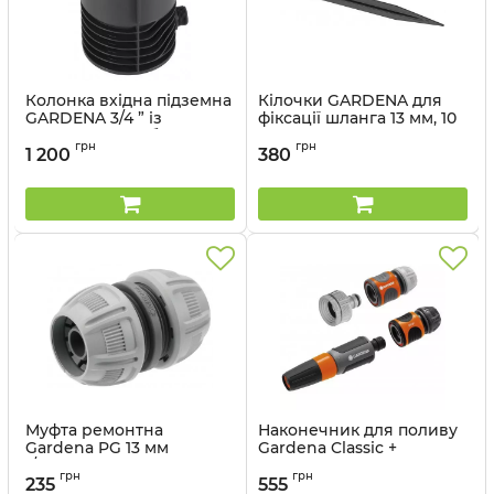
Колонка вхідна підземна
Кілочки GARDENA для
GARDENA 3/4 ” із
фіксації шланга 13 мм, 10
зовнішнім різьбленням
шт.
грн
грн
1 200
380
Артикул:
08262-20.000.00
Артикул:
13208-20.000.00
Муфта ремонтна
Наконечник для поливу
Gardena PG 13 мм
Gardena Classic +
1/2&quot;
комплект конекторів
грн
грн
235
555
Артикул:
18232-29.000.00
Артикул:
18295-20.000.00