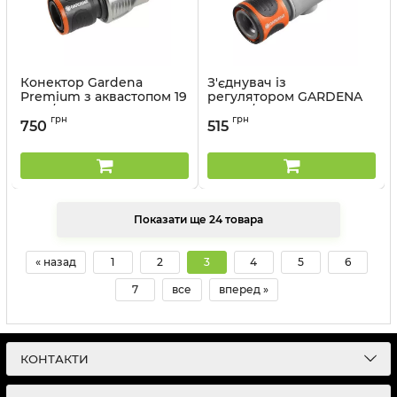
Конектор Gardena
З'єднувач із
Premium з аквастопом 19
регулятором GARDENA
мм 3/4&quot;
13 мм 1/2”
грн
грн
750
515
Артикул:
18254-20.000.00
Артикул:
02942-20.000.00
Показати ще 24 товара
« назад
1
2
3
4
5
6
7
все
вперед »
КОНТАКТИ