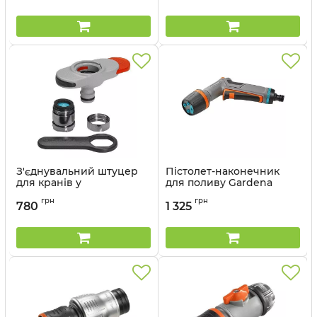
З'єднувальний штуцер
Пістолет-наконечник
для кранів у
для поливу Gardena
приміщеннях GARDENA
Comfort ecoPulse
грн
грн
780
1 325
Артикул:
18210-20.000.00
Артикул:
18304-20.000.00