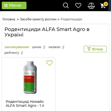
0
Меню
Головна
Засоби захисту рослин
Родентициди
Родентициди ALFA Smart Agro в
Україні
замовчуванням
ціною
назвою
Фільтр
рейтингу
Родентицид Номайс
ALFA Smart Agro - 1 л
Артикул:
180201