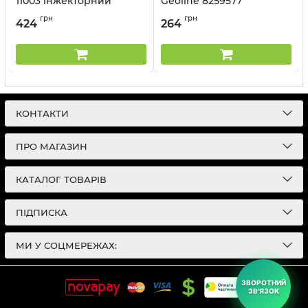
11003 інжекторний
Geoline 8259577
Geoline 8259414
Артикул:
8259577
грн
грн
424
264
Артикул:
8259414
КОНТАКТИ
ПРО МАГАЗИН
КАТАЛОГ ТОВАРІВ
ПІДПИСКА
МИ У СОЦМЕРЕЖАХ:
ЗВОРОТНИЙ
ЗВ'ЯЗОК