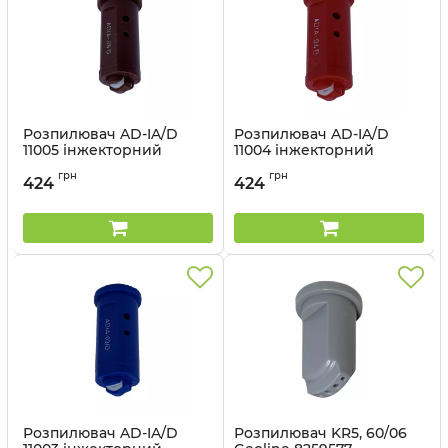
Розпилювач AD-IA/D
Розпилювач AD-IA/D
11005 інжекторний
11004 інжекторний
Geoline 8259416
Geoline 8259415
грн
грн
424
424
Артикул:
8259416
Артикул:
8259415
Розпилювач AD-IA/D
Розпилювач KR5, 60/06