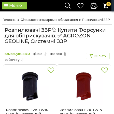
0
Меню
Головна
Сільськогосподарське обладнання
Розпилювачі ЗЗР
Розпилювачі ЗЗР💦 Купити Форсунки
для обприскувачів. ✅ AGROZON
GEOLINE, Системні ЗЗР
замовчуванням
ціною
назвою
Фільтр
рейтингу
Розпилювач EZK TWIN
Розпилювач EZK TWIN