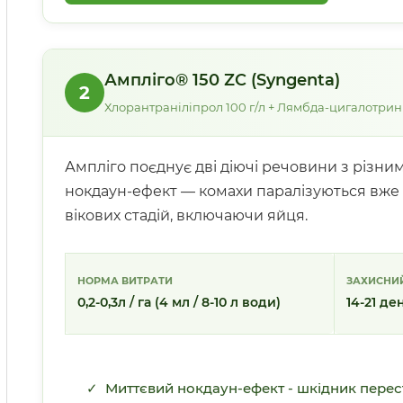
Ампліго® 150 ZC (Syngenta)
2
Хлорантраніліпрол 100 г/л + Лямбда-цигалотрин 
Ампліго поєднує дві діючі речовини з різн
нокдаун-ефект — комахи паралізуються вже 
вікових стадій, включаючи яйця.
НОРМА ВИТРАТИ
ЗАХИСНИЙ
0,2-0,3л / га (4 мл / 8-10 л води)
14-21 де
✓ Миттєвий нокдаун-ефект - шкідник перес