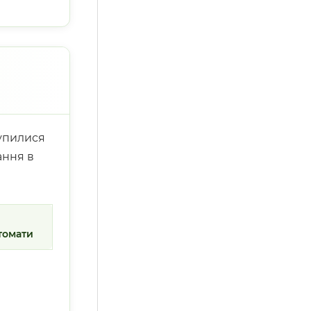
лупилися
ання в
 томати