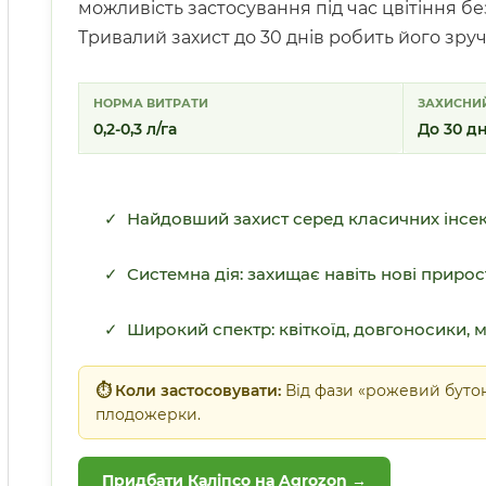
можливість застосування під час цвітіння б
Тривалий захист до 30 днів робить його зру
НОРМА ВИТРАТИ
ЗАХИСНИЙ
0,2-0,3 л/га
До 30 дн
✓ Найдовший захист серед класичних інсект
✓ Системна дія: захищає навіть нові приро
✓ Широкий спектр: квіткоїд, довгоносики, м
⏱ Коли застосовувати:
Від фази «рожевий бутон»
плодожерки.
Придбати Каліпсо на Agrozon →