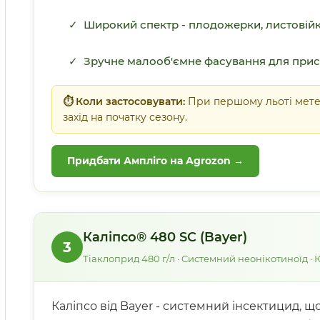
✓ Широкий спектр - плодожерки, листовійк
✓ Зручне малооб'ємне фасування для прис
⏱ Коли застосовувати:
При першому льоті метел
захід на початку сезону.
Придбати Ампліго на Agrozon →
Каліпсо® 480 SC (Bayer)
3
Тіаклоприд 480 г/л · Системний неонікотиноїд · 
Каліпсо від Bayer - системний інсектицид, щ