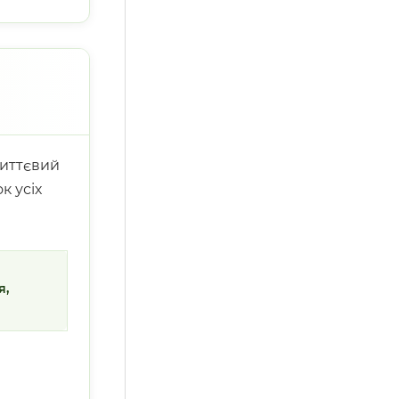
миттєвий
к усіх
я,