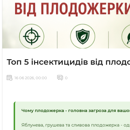
Топ 5 інсектицидів від пло
16 06 2026, 00:00
0
Чому плодожерка - головна загроза для вашо
Яблунева, грушева та сливова плодожерка - од