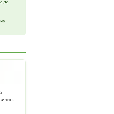
ще до
ена
й
хвилин.