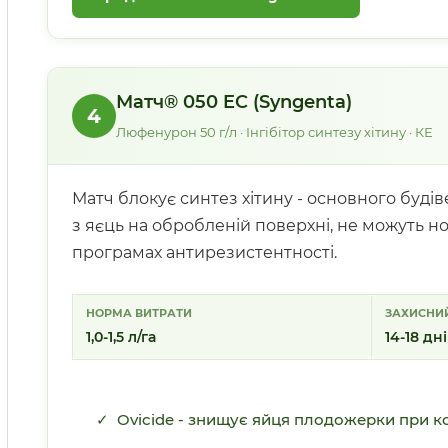
Матч® 050 EC (Syngenta)
4
Люфенурон 50 г/л · Інгібітор синтезу хітину · КЕ
Матч блокує синтез хітину - основного буд
з яєць на обробленій поверхні, не можуть н
програмах антирезистентності.
НОРМА ВИТРАТИ
ЗАХИСНИЙ
1,0-1,5 л/га
14-18 дн
✓ Ovicide - знищує яйця плодожерки при ко