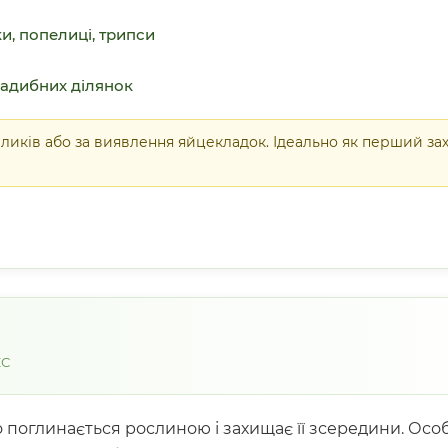
и, попелиці, трипси
адибних ділянок
иків або за виявлення яйцекладок. Ідеально як перший за
КС
о поглинається рослиною і захищає її зсередини. Особ