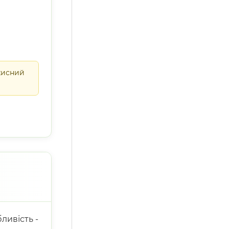
хисний
ливість -