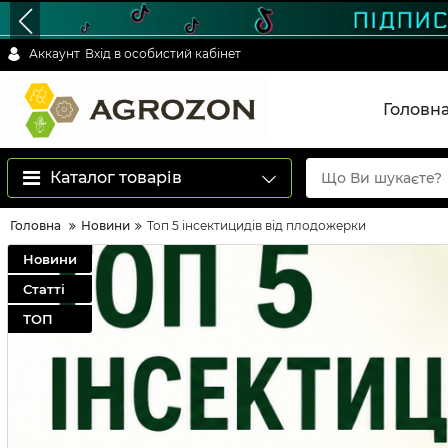
Аккаунт
Вхід в особистий кабінет
Головн
Каталог товарів
Головна
Новини
Топ 5 інсектицидів від плодожерки
Новини
Статті
ТОП