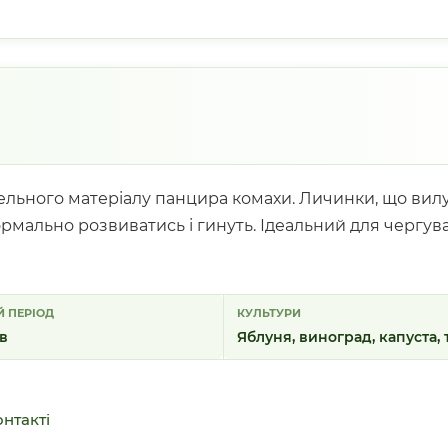
івельного матеріалу панцира комахи. Личинки, що ви
ормально розвиватись і гинуть. Ідеальний для чергув
 ПЕРІОД
КУЛЬТУРИ
ів
Яблуня, виноград, капуста,
нтакті