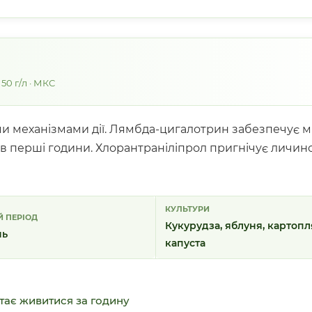
50 г/л · МКС
ими механізмами дії. Лямбда-цигалотрин забезпечує 
в перші години. Хлорантраніліпрол пригнічує личино
КУЛЬТУРИ
 ПЕРІОД
Кукурудза, яблуня, картопл
нь
капуста
тає живитися за годину