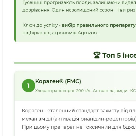
Гусениці прогризають плоди, залишаючи виделки
дозрівання. Один незахищений сезон - і ви риз
Ключ до успіху -
вибір правильного препарату
підбірка від агрономів Agrozon.
🏆 Топ 5 ін
Кораген® (FMC)
1
Хлорантраніліпрол 200 г/л · Антранілдіаміди · КС
Кораген - еталонний стандарт захисту від п
механізм дії (активація рианідин-рецепторів
При цьому препарат не токсичний для бджіл 