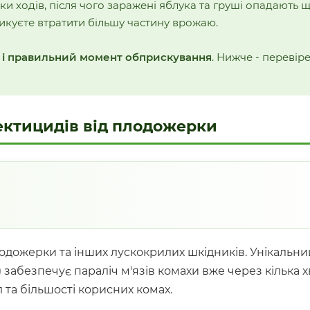
 ходів, після чого заражені яблука та груші опадають 
икуєте втратити більшу частину врожаю.
 і правильний момент обприскування
. Нижче - перевір
сектицидів від плодожерки
лодожерки та інших лускокрилих шкідників. Унікальни
) забезпечує параліч м'язів комахи вже через кілька 
та більшості корисних комах.