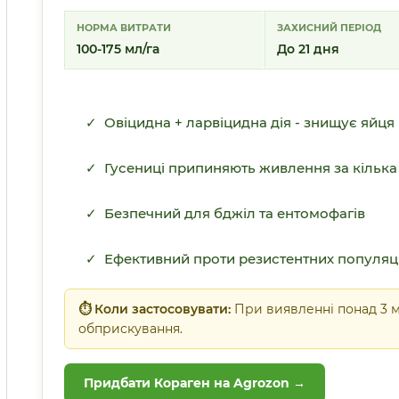
НОРМА ВИТРАТИ
ЗАХИСНИЙ ПЕРІОД
100-175 мл/га
До 21 дня
✓ Овіцидна + ларвіцидна дія - знищує яйця і
✓ Гусениці припиняють живлення за кілька
✓ Безпечний для бджіл та ентомофагів
✓ Ефективний проти резистентних популяцій
⏱ Коли застосовувати:
При виявленні понад 3 м
обприскування.
Придбати Кораген на Agrozon →