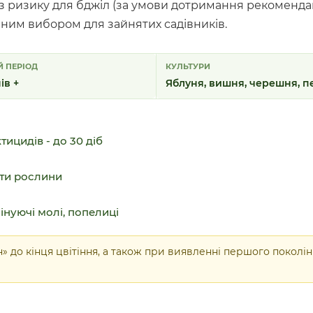
ез ризику для бджіл (за умови дотримання рекомендац
чним вибором для зайнятих садівників.
 ПЕРІОД
КУЛЬТУРИ
ів +
Яблуня, вишня, черешня, п
ицидів - до 30 діб
сти рослини
інуючі молі, попелиці
 до кінця цвітіння, а також при виявленні першого поколі