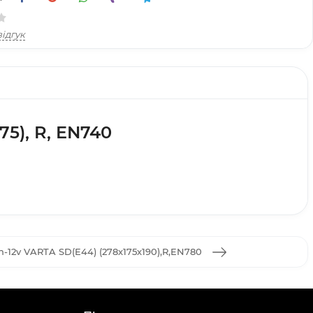
ідгук
75), R, EN740
-12v VARTA SD(E44) (278х175х190),R,EN780