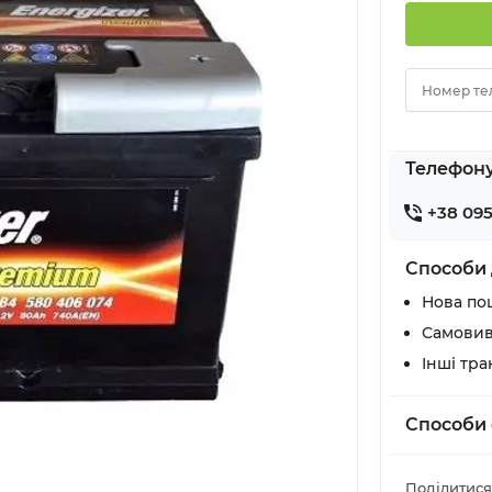
Номер те
Телефон
+38 095
Способи 
Нова по
Самовив
Інші тр
Способи 
Поділитися