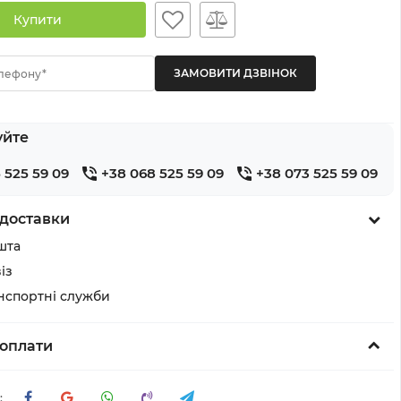
Купити
лефону*
уйте
 525 59 09
+38 068 525 59 09
+38 073 525 59 09
доставки
шта
із
анспортні служби
оплати
: