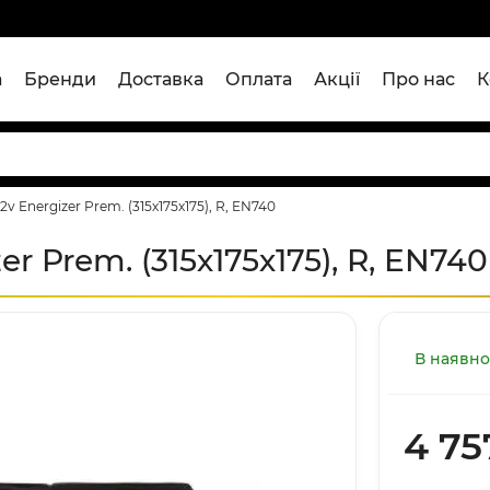
а
Бренди
Доставка
Оплата
Акції
Про нас
К
 Energizer Prem. (315х175х175), R, EN740
r Prem. (315х175х175), R, EN740
В наявно
4 75