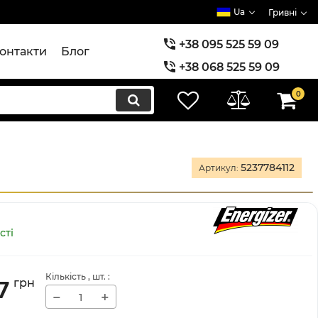
Ua
Гривні
+38 095 525 59 09
онтакти
Блог
+38 068 525 59 09
+38 073 525 59 09
0
5237784112
Артикул:
сті
Кількість
, шт.
:
7
грн
−
+