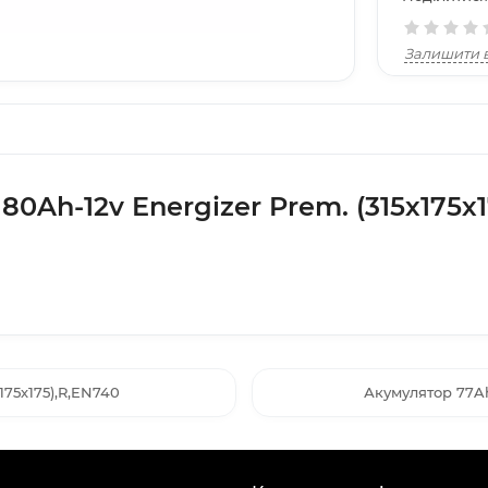
Залишити в
0Ah-12v Energizer Prem. (315х175х1
175х175),R,EN740
Акумулятор 77Ah