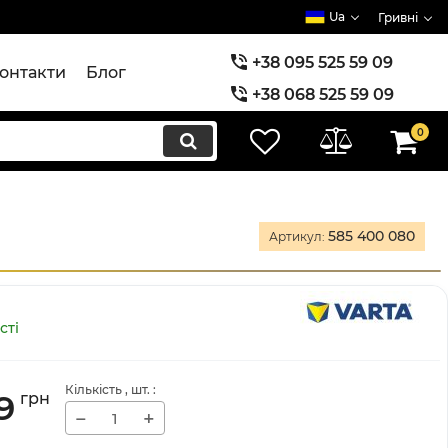
Ua
Гривні
+38 095 525 59 09
онтакти
Блог
+38 068 525 59 09
+38 073 525 59 09
0
585 400 080
Артикул:
сті
Кількість
, шт.
:
9
грн
−
+