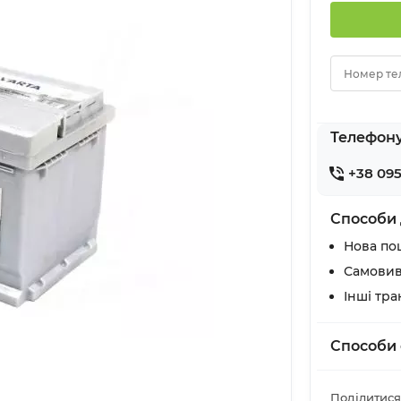
Номер те
Телефон
+38 095
Способи 
Нова по
Самовив
Інші тр
Способи 
Поділитися