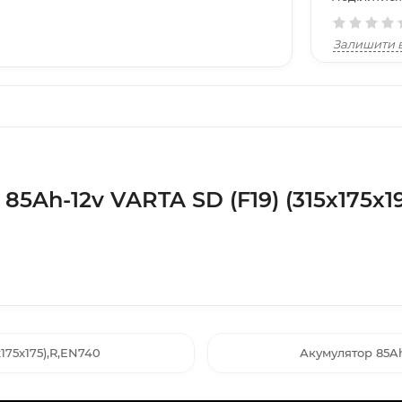
Залишити в
85Ah-12v VARTA SD (F19) (315х175х19
175x175),R,EN740
Акумулятор 85Ah-