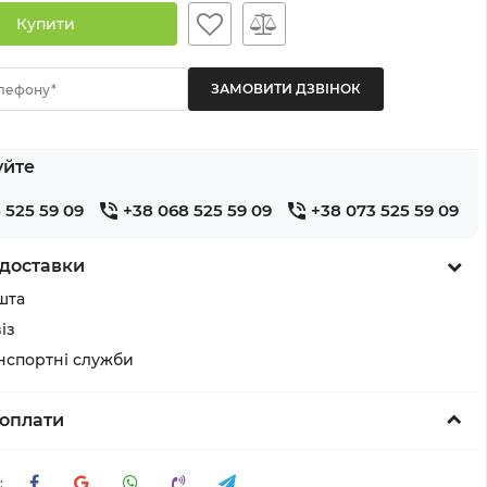
Купити
лефону*
уйте
 525 59 09
+38 068 525 59 09
+38 073 525 59 09
доставки
шта
із
анспортні служби
оплати
: