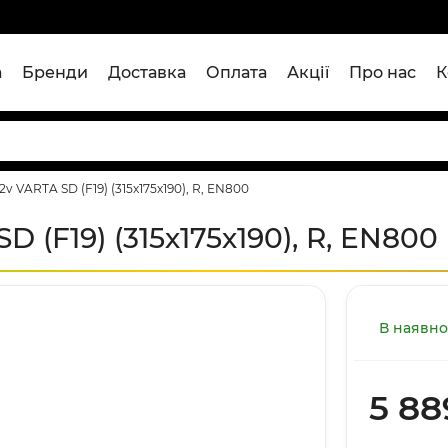
а
Бренди
Доставка
Оплата
Акції
Про нас
К
v VARTA SD (F19) (315х175х190), R, EN800
 (F19) (315х175х190), R, EN800
В наявно
5 88