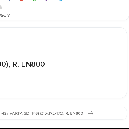
ідгук
0), R, EN800
12v VARTA SD (F18) (315х175х175), R, EN800