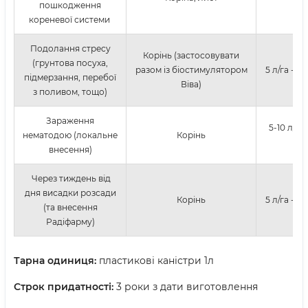
пошкодження
дн
кореневої системи
Подолання стресу
Корінь (застосовувати
(грунтова посуха,
разом із біостимулятором
5 л/га - 
підмерзання, перебої
Віва)
з поливом, тощо)
Зараження
5-10 л/га 
нематодою (локальне
Корінь
дн
внесення)
Через тиждень від
дня висадки розсади
Корінь
5 л/га - 
(та внесення
Радіфарму)
Тарна одиниця:
пластикові каністри 1л
Строк придатності:
3 роки з дати виготовлення