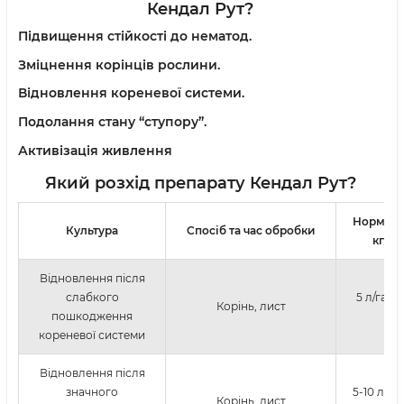
Кендал Рут?
Підвищення стійкості до нематод.
Зміцнення корінців рослини.
Відновлення кореневої системи.
Подолання стану “ступору”.
Активізація живлення
Який розхід препарату Кендал Рут?
Норма в
Культура
Спосіб та час обробки
кг/л/г
Відновлення після
слабкого
5 л/га - 
Корінь, лист
пошкодження
дн
кореневої системи
Відновлення після
значного
5-10 л/га 
Корінь, лист