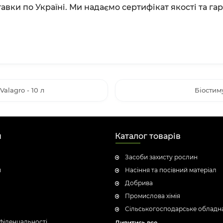
авки по Україні. Ми надаємо сертифікат якості та г
alagro - 10 л
Біостиму
н
Каталог товарів
Засоби захисту рослин
я
Насіння та посівний матеріал
Добрива
Промислова хімія
Сільськогосподарське обладн
фіденцальності
Дивитись все