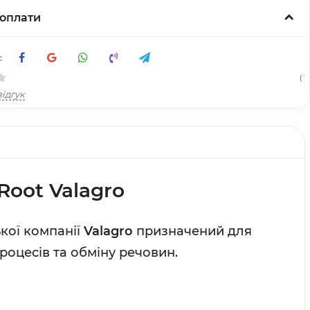
оплати
:
( 1
ідгук
Root Valagro
ької компанії
Valagro
призначе
ний для
роцесів та обміну речовин.