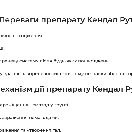
Переваги препарату Кендал Ру
анічне походження.
ії.
 кореневу систему після будь-яких пошкоджень.
датність кореневої системи, тому не тільки зберігає в
еханізм дії препарату Кендал Р
ереміщення нематод у грунті.
ь зараження нематодами.
раження та утворення гал.