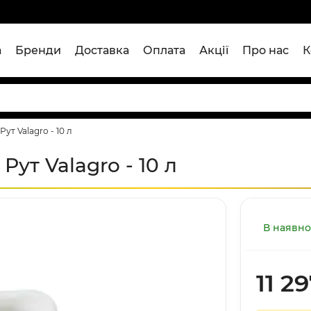
а
Бренди
Доставка
Оплата
Акції
Про нас
К
ут Valagro - 10 л
ут Valagro - 10 л
В наявно
11 2