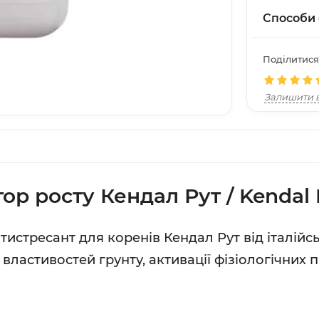
Способи 
Поділитися
Залишити в
ор росту Кендал Рут / Kendal 
истресант для коренів Кендал Рут від італійс
ластивостей грунту, активації фізіологічних п