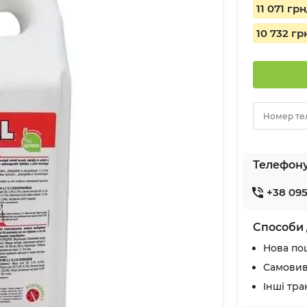
11 071 грн
10 732 гр
Номер те
Телефон
+38 095
Способи 
Нова по
Самовив
Інші тр