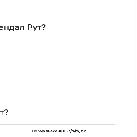
ендал Рут?
т?
Норма внесення, кг/л/га, т, л