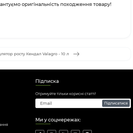
арантуємо оригінальність походження товару!
лятор росту Кендал Valagro - 10 л
Підписка
Отримуйте тільки корисні статті!
Підписатися
Ми у соцмережах:
ання