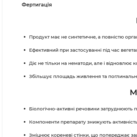
Фертигація
Продукт має не синтетичне, а повністю орг
Ефективний при застосуванні під час вегетац
Діє не тільки на нематоди, але і відновлює
Збільшує площадь живлення та поглинальну з
М
Біологічно-активні речовини затруднюють п
Компоненти препарату знижують активніст
Зміцнює кореневі стінки, що попереджає за