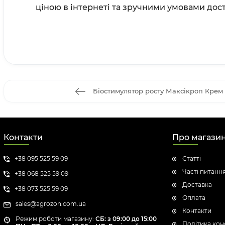
ціною в інтернеті та зручними умовами дост
Біостимулятор росту Максікроп Крем V
Контакти
Про магази
+38 095 525 59 09
Статті
Часті питанн
+38 068 525 59 09
Доставка
+38 073 525 59 09
Оплата
sales@agrozon.com.ua
Контакти
Режим роботи магазину:
СБ: з 09:00 до 15:00
Політика кон