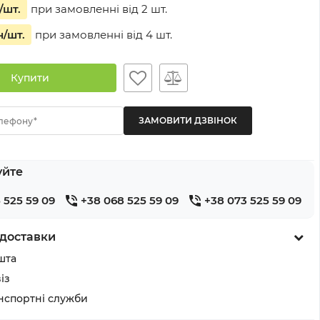
/шт.
при замовленні від
2
шт.
н
/шт.
при замовленні від
4
шт.
Купити
лефону*
уйте
 525 59 09
+38 068 525 59 09
+38 073 525 59 09
доставки
шта
із
анспортні служби