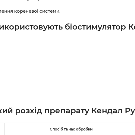
лення кореневої системи.
використовують біостимулятор К
кий розхід препарату Кендал Ру
Спосіб та час обробки