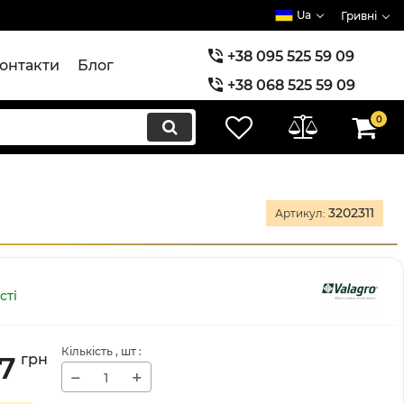
Ua
Гривні
+38 095 525 59 09
онтакти
Блог
+38 068 525 59 09
+38 073 525 59 09
0
3202311
Артикул:
сті
Кількість
, шт
:
97
грн
−
+