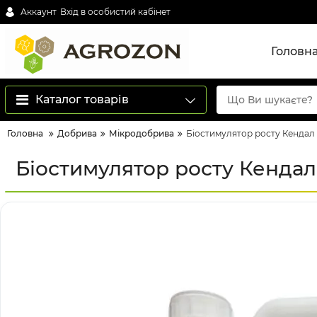
Аккаунт
Вхід в особистий кабінет
Головн
Каталог товарів
Головна
Добрива
Мікродобрива
Біостимулятор росту Кендал Р
Біостимулятор росту Кендал Р