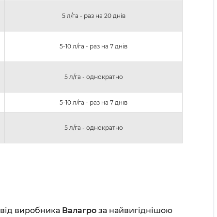
5 л/га - раз на 20 днів
5-10 л/га - раз на 7 днів
5 л/га - однократно
5-10 л/га - раз на 7 днів
5 л/га - однократно
 від виробника
Валагро
за найвигіднішою