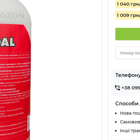
1 040 грн
1 009 грн
Номер те
Телефон
+38 095
Способи 
Нова по
Самовив
Інші тр