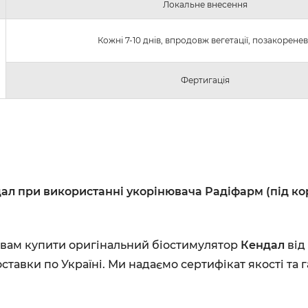
Локальне внесення
Кожні 7-10 днів, впродовж вегетації, позакорене
Фертигація
л при використанні укорінювача Радіфарм (під кор
вам купити оригінальний біостимулятор
Кендал
від
оставки по Україні. Ми надаємо сертифікат якості та