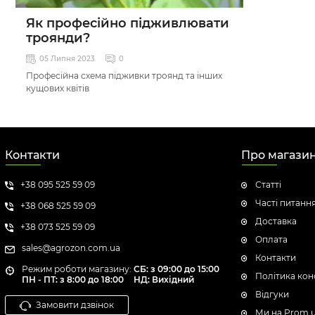
Як професійно підживлювати
троянди?
05 Липня 2023
0
Професійна схема підживки троянд та інших
кущових квітів
Контакти
Про магази
+38 095 525 59 09
Статті
Часті питанн
+38 068 525 59 09
Доставка
+38 073 525 59 09
Оплата
sales@agrozon.com.ua
Контакти
Режим роботи магазину:
СБ: з 09:00 до 15:00
Політика кон
ПН - ПТ: з 8:00 до 18:00
НД: Вихідний
Відгуки
Замовити дзвінок
Ми на Prom.