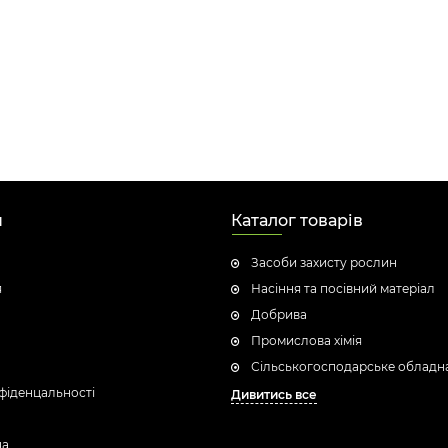
н
Каталог товарів
Засоби захисту рослин
я
Насіння та посівний матеріал
Добрива
Промислова хімія
Сільськогосподарське обладн
фіденцальності
Дивитись все
ua