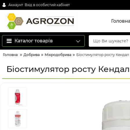
Аккаунт
Вхід в особистий кабінет
Головн
Каталог товарів
Головна
Добрива
Мікродобрива
Біостимулятор росту Кендал V
Біостимулятор росту Кендал V