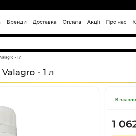
а
Бренди
Доставка
Оплата
Акції
Про нас
К
alagro - 1 л
alagro - 1 л
В наявно
1 06