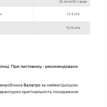
25-40 мл/10 л води
во
1,5-3 л/га
7,5-10 л/га
інь). При листовому - рекомендовано
 виробника
Валагро
за найвигіднішою
 гарантуємо оригінальність походження