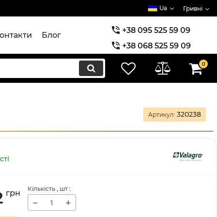
Ua
Гривні
+38 095 525 59 09
онтакти
Блог
+38 068 525 59 09
+38 073 525 59 09
0
320238
Артикул:
сті
Кількість
, шт
:
2
грн
−
+