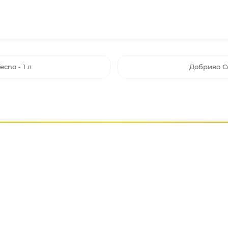
cno - 1 л
Добриво Со