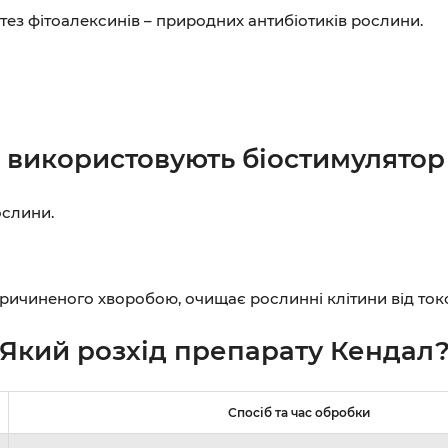
тез фітоалексинів – природних антибіотиків рослини.
о використовують біостимулятор
ослини.
причиненого хворобою, очищає рослинні клітини від токс
Який розхід препарату Кендал
Спосіб та час обробки