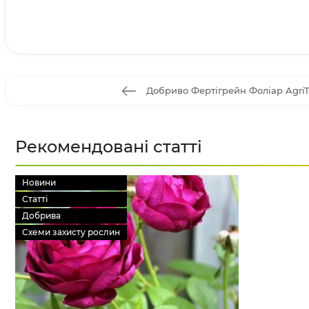
Добриво Фертігрейн Фоліар AgriTe
Рекомендовані статті
Новини
Статті
Добрива
Схеми захисту рослин