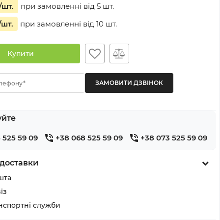
/шт.
при замовленні від
5
шт.
/шт.
при замовленні від
10
шт.
Купити
лефону*
уйте
 525 59 09
+38 068 525 59 09
+38 073 525 59 09
доставки
шта
із
анспортні служби