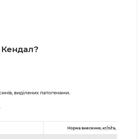
 Кендал?
инів, виділених патогенами.
?
Норма внесення, кг/л/га, т, л