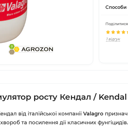
Способи 
Поділитися
1 відгук
улятор росту Кендал / Kendal
ендал від італійської компанії
Valagro
признач
хвороб та посилення дії класичних фунгіцидів.