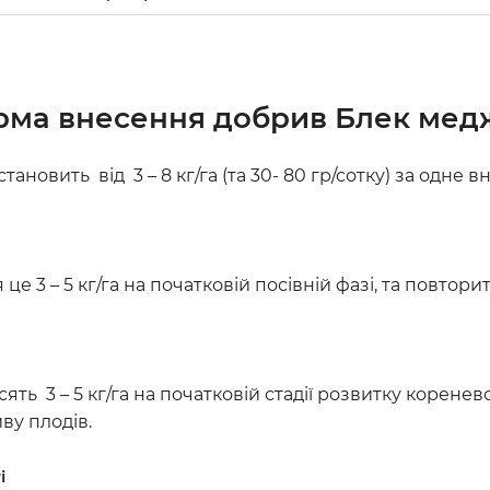
рма внесення добрив
Блек мед
становить від 3 – 8 кг/га (та 30- 80 гр/сотку) за одне 
це 3 – 5 кг/га на початковій посівній фазі, та повтори
сять 3 – 5 кг/га на початковій стадії розвитку коренев
иву плодів.
і