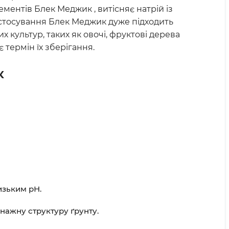
ементів Блек Меджик , витісняє натрій із
астосування Блек Меджик дуже підходить
х культур, таких як овочі, фруктові дерева
 термін їх зберігання.
к
изьким рН.
енажну структуру ґрунту.