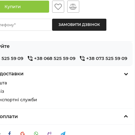
Купити
лефону*
уйте
 525 59 09
+38 068 525 59 09
+38 073 525 59 09
доставки
шта
із
анспортні служби
оплати
: