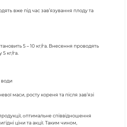
оводять вже під час зав’язування плоду та
тановить 5 – 10 кг/га. Внесення проводять
5 кг/га.
 води
евої маси, росту кореня та після зав’язі
продукції
, о
птимальне співвідношення
гідні ціни та акції. Таким чином,