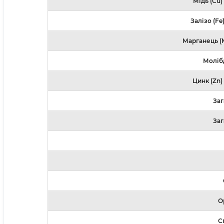
Мідь (Cu)
Залізо (Fe
Марганець (M
Молібд
Цинк (Zn)
Заг
Заг
О
С