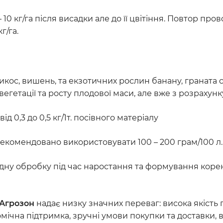
– 10 кг/га після висадки але до її цвітіння. Повтор пр
г/га.
икос, вишень, та екзотичних рослин банану, граната с
вегетації та росту плодової маси, але вже з розрахунку 
ід 0,3 до 0,5 кг/1т. посівного матеріалу
екомендовано використовувати 100 – 200 грам/100 л.
а одну обробку під час наростання та формування корен
Агрозон
надає низку значних переваг: висока якість 
омічна підтримка, зручні умови покупки та доставки, ви