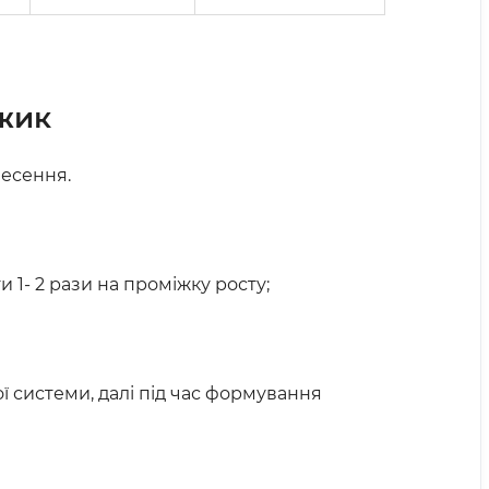
жик
внесення.
ти 1- 2 рази на проміжку росту;
ої системи, далі під час формування