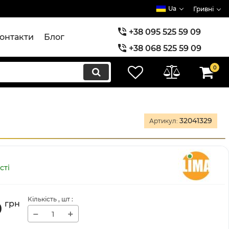
Ua
Гривні
+38 095 525 59 09
онтакти
Блог
+38 068 525 59 09
+38 073 525 59 09
0
32041329
Артикул:
сті
Кількість
, шт
:
9
грн
−
+