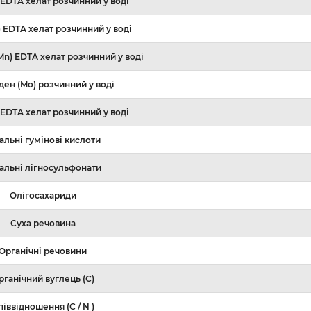
 EDTA хелат розчинний у воді
) EDTA хелат розчинний у воді
n) EDTA хелат розчинний у воді
ен (Mo) розчинний у воді
 EDTA хелат розчинний у воді
альні гумінові кислоти
альні лігносульфонати
Олігосахариди
Суха речовина
Органічні речовини
рганічний вуглець (С)
піввідношення (С / N )