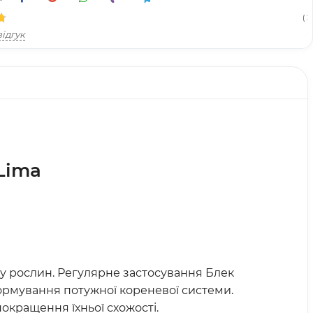
( 21
ідгук
Lima
ту рослин. Регулярне застосування Блек
формування потужної кореневої системи.
окращення їхньої схожості.