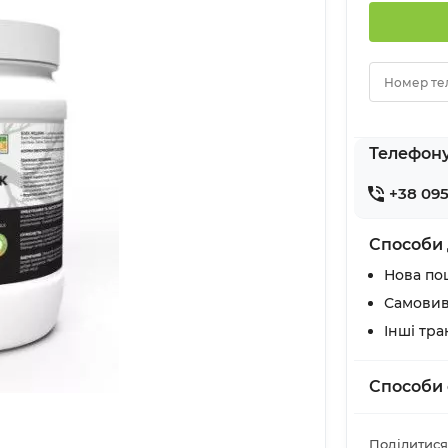
Номер те
Телефон
+38 095
Способи 
Нова по
Самовив
Інші тр
Способи 
Поділитися