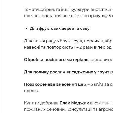
Томати, огірки, та інші культури вносять 5 
під час зростання але вже з розрахунку 5 к
Для фруктових дерев та саду
Для винограду, яблук, груш, персиків, абр
навесні та повторюють 1 – 2 рази в період 
Обробка посівного матеріале:
становить в
Для поливу рослин висаджених у грунт
р
Позакореневе внесення це
2 – 5 кг/га з
плодів.
Купити добрива
Блек Меджик
в компанії
поживних речовин
, к
онсультації та агрон