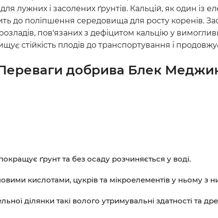
я лужних і засолених ґрунтів. Кальцій, як один із ел
ить до поліпшення середовища для росту коренів. З
 розладів, пов'язаних з дефіцитом кальцію у вимогливи
ищує стійкість плодів до транспортування і продовжує
Переваги добрива Блек Меджи
покращує ґрунт та без осаду розчиняється у воді.
овими кислотами, цукрів та мікроелементів у ньому з н
льної ділянки такі волого утримувальні здатності та др