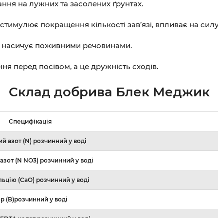
ння на лужних та засолених ґрунтах.
стимулює покращення кількості зав’язі, впливає на силу
та насичує поживними речовинами.
ня перед посівом, а це дружність сходів.
Склад добрива
Блек Меджик
Специфікація
й азот (N) розчинний у воді
азот (N NO3) розчинний у воді
льцію (CaO) розчинний у воді
р (В)розчинний у воді