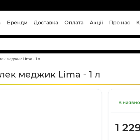
а
Бренди
Доставка
Оплата
Акції
Про нас
К
ек меджик Lima - 1 л
лек меджик Lima - 1 л
В наявно
1 22