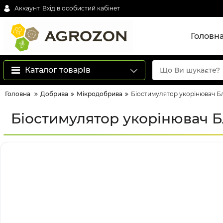
Аккаунт
Вхід в особистий кабінет
Головн
Каталог товарів
Головна
Добрива
Мікродобрива
Біостимулятор укорінювач Бл
Біостимулятор укорінювач Б