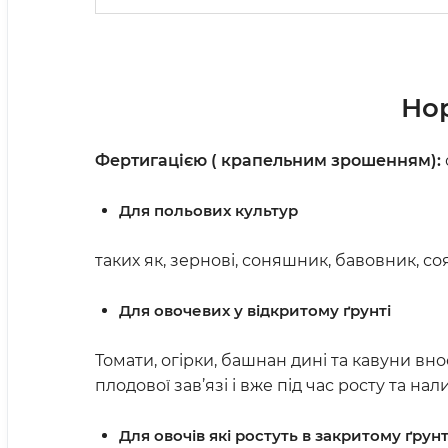
Но
Фертигацією ( крапельним зрошенням):
Для польових культур
таких як, зернові, соняшник, бавовник, соя 
Для овочевих у відкритому ґрунті
Томати, огірки, башнан дині та кавуни вно
плодової зав’язі і вже під час росту та нал
Для овочів які ростуть в закритому ґрунт