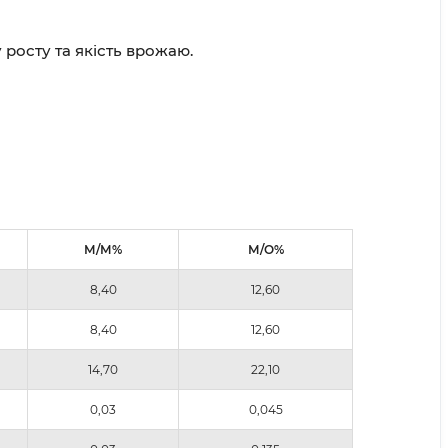
 росту та якість врожаю.
М/М%
М/О%
8,40
12,60
8,40
12,60
14,70
22,10
0,03
0,045