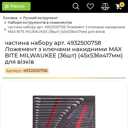
0
Меню
Головна
Ручний інструмент
Набори інструментів в ложементах
частина набору арт. 4932500758 Ложемент з ключами накидними
MAX BITE MILWAUKEE (36шт) (45х536х417мм) для візків
частина набору арт. 4932500758
Ложемент з ключами накидними MAX
BITE MILWAUKEE (36шт) (45х536х417мм)
для візків
4932500758
Артикул: