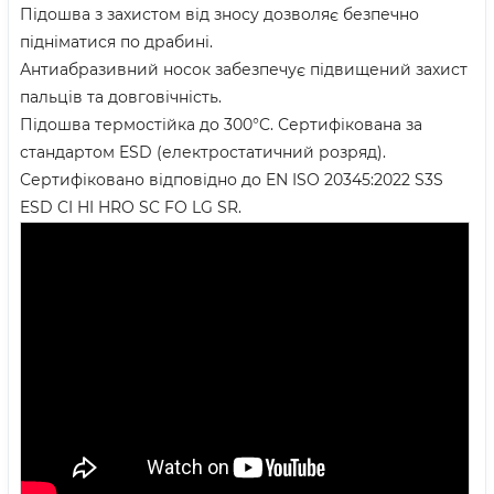
Підошва з захистом від зносу дозволяє безпечно
підніматися по драбині.
Антиабразивний носок забезпечує підвищений захист
пальців та довговічність.
Підошва термостійка до 300°C. Сертифікована за
стандартом ESD (електростатичний розряд).
Сертифіковано відповідно до EN ISO 20345:2022 S3S
ESD CI HI HRO SC FO LG SR.