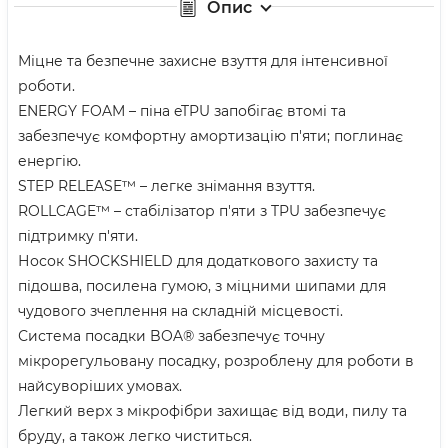
Опис
Міцне та безпечне захисне взуття для інтенсивної
роботи.
ENERGY FOAM – піна eTPU запобігає втомі та
забезпечує комфортну амортизацію п'яти; поглинає
енергію.
STEP RELEASE™ – легке знімання взуття.
ROLLCAGE™ – стабілізатор п'яти з TPU забезпечує
підтримку п'яти.
Носок SHOCKSHIELD для додаткового захисту та
підошва, посилена гумою, з міцними шипами для
чудового зчеплення на складній місцевості.
Система посадки BOA® забезпечує точну
мікрорегульовану посадку, розроблену для роботи в
найсуворіших умовах.
Легкий верх з мікрофібри захищає від води, пилу та
бруду, а також легко чиститься.