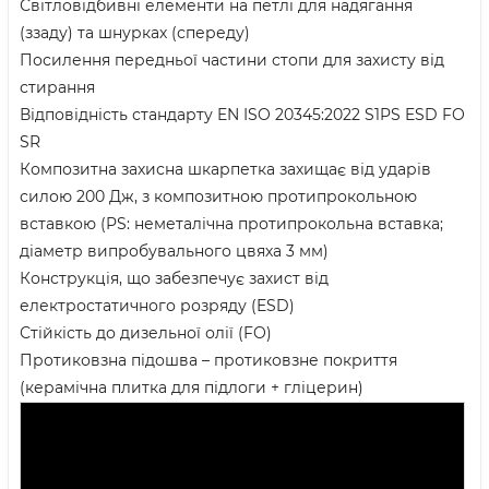
Світловідбивні елементи на петлі для надягання
(ззаду) та шнурках (спереду)
Посилення передньої частини стопи для захисту від
стирання
Відповідність стандарту EN ISO 20345:2022 S1PS ESD FO
SR
Композитна захисна шкарпетка захищає від ударів
силою 200 Дж, з композитною протипрокольною
вставкою (PS: неметалічна протипрокольна вставка;
діаметр випробувального цвяха 3 мм)
Конструкція, що забезпечує захист від
електростатичного розряду (ESD)
Стійкість до дизельної олії (FO)
Протиковзна підошва – протиковзне покриття
(керамічна плитка для підлоги + гліцерин)