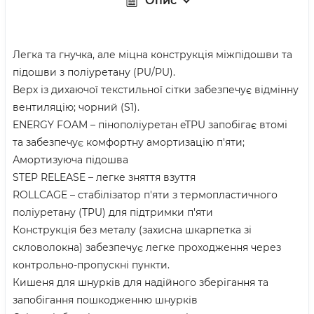
Опис
Легка та гнучка, але міцна конструкція міжпідошви та
підошви з поліуретану (PU/PU).
Верх із дихаючої текстильної сітки забезпечує відмінну
вентиляцію; чорний (S1).
ENERGY FOAM – пінополіуретан eTPU запобігає втомі
та забезпечує комфортну амортизацію п'яти;
Амортизуюча підошва
STEP RELEASE – легке зняття взуття
ROLLCAGE – стабілізатор п'яти з термопластичного
поліуретану (TPU) для підтримки п'яти
Конструкція без металу (захисна шкарпетка зі
скловолокна) забезпечує легке проходження через
контрольно-пропускні пункти.
Кишеня для шнурків для надійного зберігання та
запобігання пошкодженню шнурків