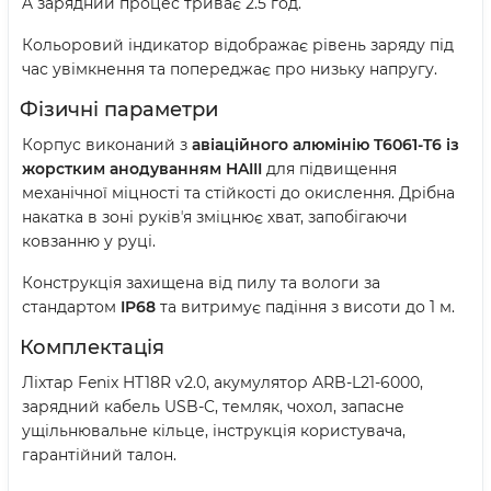
A зарядний процес триває 2.5 год.
Кольоровий індикатор відображає рівень заряду під
час увімкнення та попереджає про низьку напругу.
Фізичні параметри
Корпус виконаний з
авіаційного алюмінію T6061-T6 із
жорстким анодуванням HAIII
для підвищення
механічної міцності та стійкості до окислення. Дрібна
накатка в зоні руківʼя зміцнює хват, запобігаючи
ковзанню у руці.
Конструкція захищена від пилу та вологи за
стандартом
IP68
та витримує падіння з висоти до 1 м.
Комплектація
Ліхтар Fenix HT18R v2.0, акумулятор ARB-L21-6000,
зарядний кабель USB-C, темляк, чохол, запасне
ущільнювальне кільце, інструкція користувача,
гарантійний талон.