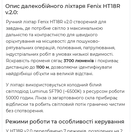
Опис далекобійного ліхтаря Fenix HT18R
v.2.0:
Ручний ліхтар Fenix HT18R v2.0 створений для
завдань, де потрібне світло з максимальною
дальністю та контрастністю для швидкого
орієнтування на місцевості: для пошуково-
рятувальних операцій, полювання, патрулювання,
індустріальних робіт в умовах низької видимості.
Яскравість променя сягає
3700 люменів
і покриває
дистанцію до
1100 м
, дозволяючи ідентифікувати
найдрібніші об'єкти на великій відстані.
У ліхтарі використовується холодний білий
світлодіод Luminus SFT90 (~6500K) з ресурсом роботи
50000 годин. Лінза із загартованого скла прибирає
відблиски та робить світловий потік гранично чистим
без спотворення.
Режими роботи та особливості керування
У HT18R v2.0 передбачено 7 режимів, розділених на 2