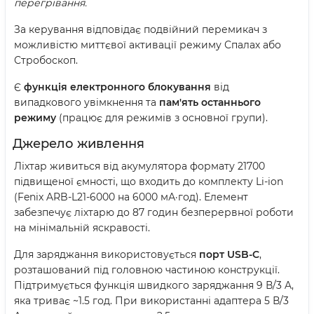
перегрівання.
За керування відповідає подвійний перемикач з
можливістю миттєвої активації режиму Спалах або
Стробоскоп.
Є
функція електронного блокування
від
випадкового увімкнення та
пам'ять останнього
режиму
(працює для режимів з основної групи).
Джерело живлення
Ліхтар живиться від акумулятора формату 21700
підвищеної ємності, що входить до комплекту Li-ion
(Fenix ARB-L21-6000 на 6000 мА·год). Елемент
забезпечує ліхтарю до 87 годин безперервної роботи
на мінімальній яскравості.
Для заряджання використовується
порт USB-C
,
розташований під головною частиною конструкції.
Підтримується функція швидкого заряджання 9 В/3 A,
яка триває ~1.5 год. При використанні адаптера 5 В/3