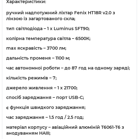
Характеристики:
ручний надпотужний ліхтар Fenix HT18R v2.0 з
лінзою із загартованого скла;
тип світлодіода – 1 х Luminus SFT90;
колірна температура світла – 6500К;
max яскравість – 3700 лм;
дальність променя – 1100 м;
час автономної роботи – до 87 год на одному заряді;
кількість режимів – 7;
джерело живлення – 1 х 21700;
спосіб заряджання – порт USB-C;
є функція швидкого заряджання;
час заряджання – 1.5 год / 2.5 год;
матеріал корпусу – авіаційний алюміній T6061-T6 з
анодуванням HAIII;